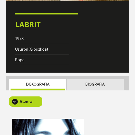
LABRIT
1978
Usurbil (Gipuzkoa)
Popa
DISKOGRAFIA
BIOGRAFIA
Atzera