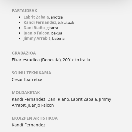
PARTAIDEAK
Labrit Zabala
, ahotsa
Kandi Fernandez
, teklatuak
Dani Riaño
, gitarra
Juanjo Falcon
, baxua
Jimmy Arrabit
, bateria
GRABAZIOA
Elkar estudioa (Donostia), 2001eko iraila
SOINU TEKNIKARIA
Cesar Ibarretxe
MOLDAKETAK
Kandi Fernandez, Dani Riaño, Labrit Zabala, Jimmy
Arrabit, Juanjo Falcon
EKOIZPEN ARTISTIKOA
Kandi Fernandez