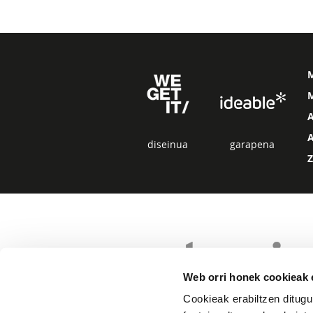
M
diseinua
garapena
Web orri honek cookieak e
Cookieak erabiltzen ditugu