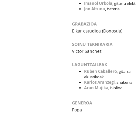
Imanol Urkola
, gitarra elek
Jon Altuna
, bateria
GRABAZIOA
Elkar estudioa (Donostia)
SOINU TEKNIKARIA
Victor Sanchez
LAGUNTZAILEAK
Ruben Caballero
, gitarra
akustikoak
Karlos Aranzegi
, shakerra
Aran Mujika
, biolina
GENEROA
Popa