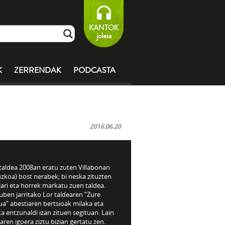
KANTOK
jolasa
K
ZERRENDAK
PODCASTA
2016.06.20
 taldea 2008an eratu zuten Villabonan
zkoa) bost nerabek; bi neska zituzten
ari eta horrek markatu zuen taldea.
ben jarritako Lor taldearen “Zure
a” abestiaren bertsioak milaka eta
a entzunaldi izan zituen segituan. Lain
aren igoera ziztu bizian gertatu zen.