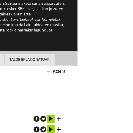
n Gaztea maketa saria irabazi zuten,
orri esker BBK Live Jaialdian jo zuten.
taldeak orain arte
disko:
Lain
,
Leihoak
eta
Tximeletak
.
melodikoa da Lain taldearen musika,
ta rock oinarriekin lagunduta.
TALDE ERLAZIONATUAK
Atzera