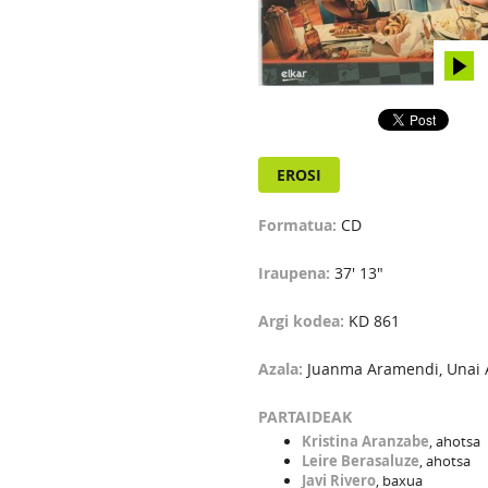
EROSI
Formatua:
CD
Iraupena:
37' 13"
Argi kodea:
KD 861
Azala:
Juanma Aramendi, Unai 
PARTAIDEAK
Kristina Aranzabe
, ahotsa
Leire Berasaluze
, ahotsa
Javi Rivero
, baxua