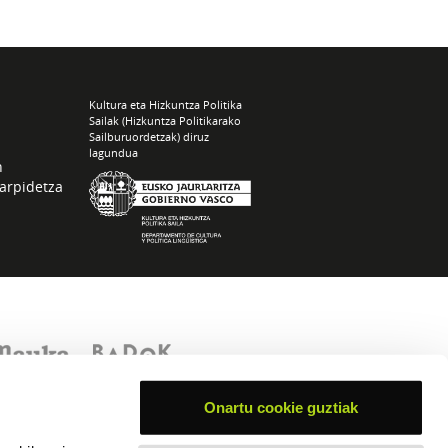
Kultura eta Hizkuntza Politika
Sailak (Hizkuntza Politikarako
Sailburuordetzak) diruz
lagundua
n
arpidetza
Onartu cookie guztiak