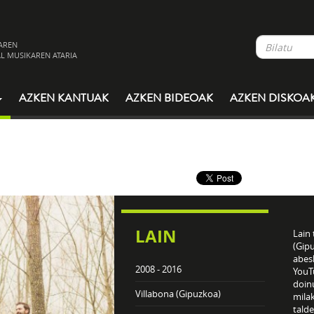
AREN
L MUSIKAREN ATARIA
AZKEN KANTUAK
AZKEN BIDEOAK
AZKEN DISKOA
LAIN
Lain
(Gipu
abesl
2008 - 2016
YouTu
doinu
Villabona (Gipuzkoa)
milak
talde