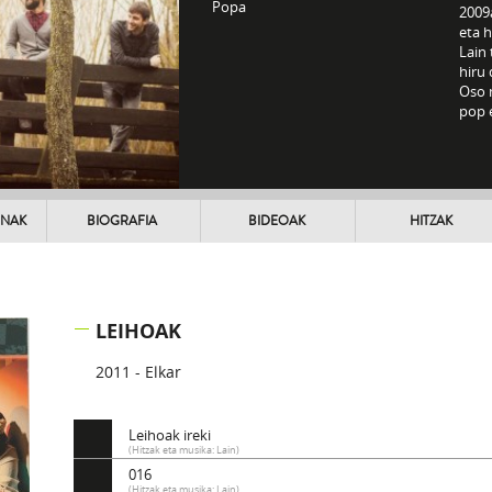
Popa
2009a
eta h
Lain 
hiru 
Oso 
pop e
UNAK
BIOGRAFIA
BIDEOAK
HITZAK
LEIHOAK
2011 - Elkar
Leihoak ireki
(Hitzak eta musika: Lain)
016
(Hitzak eta musika: Lain)