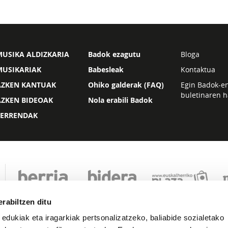
USIKA ALDIZKARIA
Badok ezagutu
Bloga
MUSIKARIAK
Babesleak
Kontaktua
AZKEN KANTUAK
Ohiko galderak (FAQ)
Egin Badok-e
buletinaren h
AZKEN BIDEOAK
Nola erabili Badok
ZERRENDAK
rabiltzen ditu
 edukiak eta iragarkiak pertsonalizatzeko, baliabide sozialetako