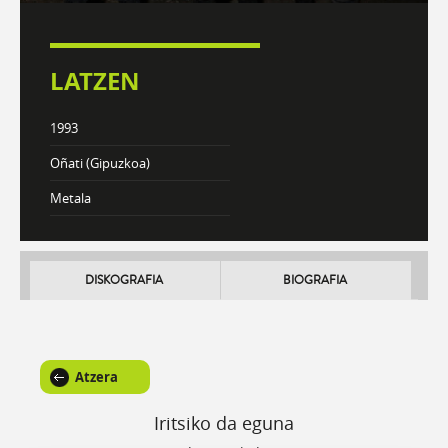
LATZEN
1993
Oñati (Gipuzkoa)
Metala
DISKOGRAFIA
BIOGRAFIA
Atzera
Iritsiko da eguna