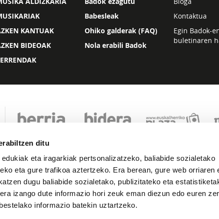
USIKA ALDIZKARIA
Badok ezagutu
Bloga
MUSIKARIAK
Babesleak
Kontaktua
AZKEN KANTUAK
Ohiko galderak (FAQ)
Egin Badok-e
buletinaren h
AZKEN BIDEOAK
Nola erabili Badok
ZERRENDAK
rabiltzen ditu
 edukiak eta iragarkiak pertsonalizatzeko, baliabide sozialetako
eko eta gure trafikoa aztertzeko. Era berean, gure web orriaren e
atzen dugu baliabide sozialetako, publizitateko eta estatistiketa
kera izango dute informazio hori zeuk eman diezun edo euren zerb
Lege oharra
Pribatutasuna
Cookie politika
bestelako informazio batekin uztartzeko.