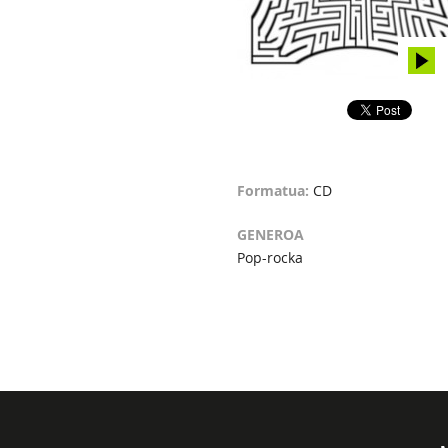
Formatua:
CD
GENEROA
Pop-rocka