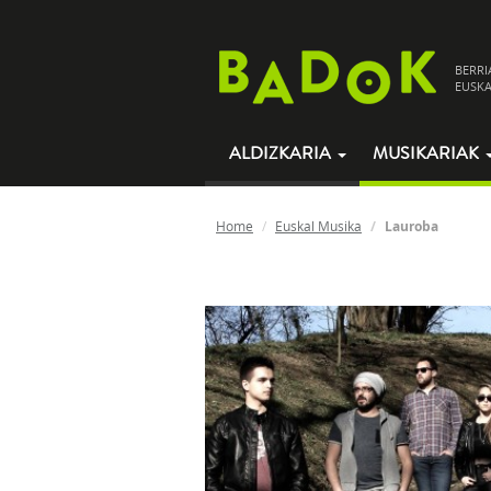
BERRI
EUSKA
ALDIZKARIA
MUSIKARIAK
Home
Euskal Musika
Lauroba