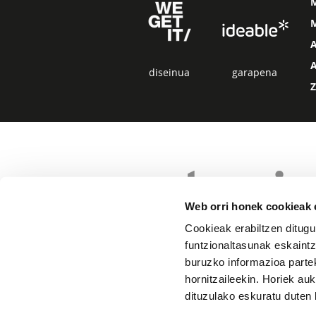
M
diseinua
garapena
Web orri honek cookieak e
Cookieak erabiltzen ditugu
funtzionaltasunak eskaintz
buruzko informazioa partek
hornitzaileekin. Horiek au
dituzulako eskuratu duten 