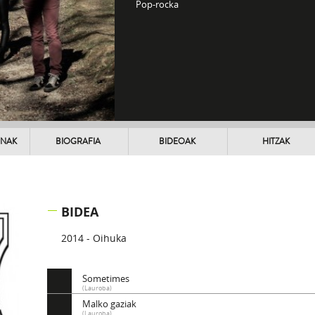
Pop-rocka
UNAK
BIOGRAFIA
BIDEOAK
HITZAK
BIDEA
2014 - Oihuka
Sometimes
(Lauroba)
Malko gaziak
(Lauroba)