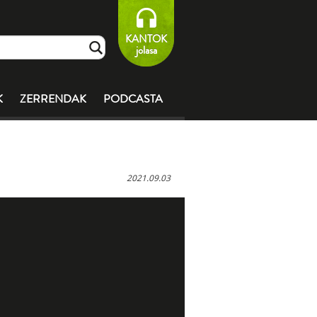
KANTOK
jolasa
K
ZERRENDAK
PODCASTA
2021.09.03