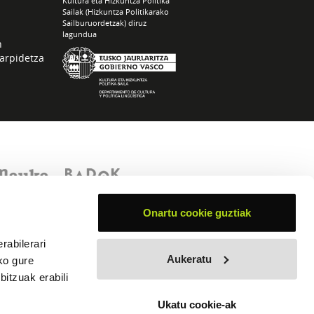
Kultura eta Hizkuntza Politika
Sailak (Hizkuntza Politikarako
Sailburuordetzak) diruz
lagundua
n
arpidetza
Onartu cookie guztiak
rabilerari
Aukeratu
ko gure
itzuak erabili
Ukatu cookie-ak