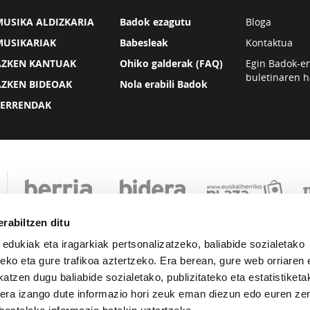
USIKA ALDIZKARIA
Badok ezagutu
Bloga
MUSIKARIAK
Babesleak
Kontaktua
AZKEN KANTUAK
Ohiko galderak (FAQ)
Egin Badok-e
buletinaren h
AZKEN BIDEOAK
Nola erabili Badok
ZERRENDAK
rabiltzen ditu
 edukiak eta iragarkiak pertsonalizatzeko, baliabide sozialetako
eko eta gure trafikoa aztertzeko. Era berean, gure web orriaren e
atzen dugu baliabide sozialetako, publizitateko eta estatistiketa
kera izango dute informazio hori zeuk eman diezun edo euren zerb
Lege oharra
Pribatutasuna
Cookie politika