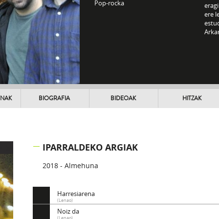
Pop-rocka
erag
ere l
estu
Arka
UNAK
BIOGRAFIA
BIDEOAK
HITZAK
IPARRALDEKO ARGIAK
2018 - Almehuna
Harresiarena
(Lenao)
Noiz da
(Lenao)