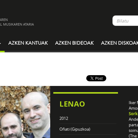
AREN
L MUSIKAREN ATARIA
AZKEN KANTUAK
AZKEN BIDEOAK
AZKEN DISKOA
LENAO
Iker 
Amona
Sor
2012
Ande
parta
Oñati (Gipuzkoa)
soinu
(The 