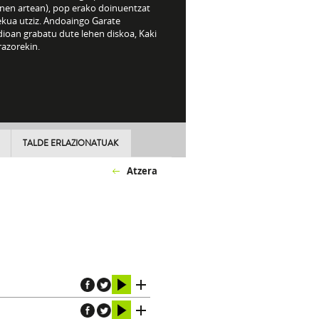
inen artean), pop erako doinuentzat
ekua utziz. Andoaingo Garate
dioan grabatu dute lehen diskoa, Kaki
razorekin.
TALDE ERLAZIONATUAK
Atzera