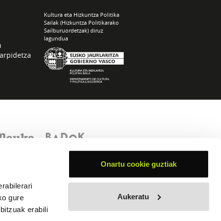
Kultura eta Hizkuntza Politika
Sailak (Hizkuntza Politikarako
Sailburuordetzak) diruz
lagundua
n
arpidetza
Onartu cookie guztiak
rabilerari
Aukeratu
ko gure
itzuak erabili