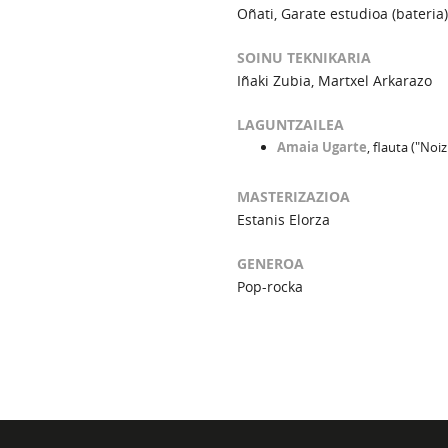
Oñati, Garate estudioa (bateria)
SOINU TEKNIKARIA
Iñaki Zubia, Martxel Arkarazo
LAGUNTZAILEA
Amaia Ugarte
, flauta ("Noiz
MASTERIZAZIOA
Estanis Elorza
GENEROA
Pop-rocka