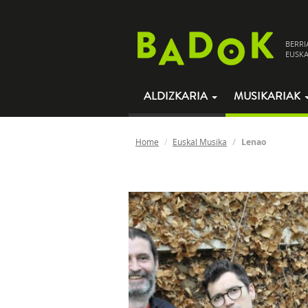
BERRI
EUSKA
ALDIZKARIA
MUSIKARIAK
Home
Euskal Musika
Lenao