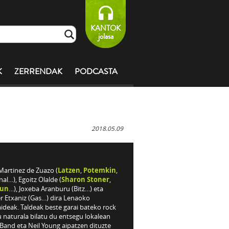
KANTOK
jolasa
K
ZERRENDAK
PODCASTA
2018.05.09
Martinez de Zuazo (
Latzen
,
Potemkin
,
l…), Egoitz Olalde (
Sharon Stoner
,
kun
…), Joxeba Aranburu (Bitz…) eta
r Etxaniz (Gas…) dira Lenaoko
ideak. Taldeak beste garai bateko rock
 naturala bilatu du entsegu lokalean
Band eta Neil Young aipatzen dituzte