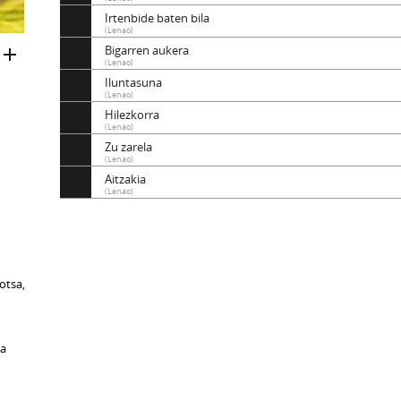
Irtenbide baten bila
(Lenao)
Bigarren aukera
(Lenao)
Iluntasuna
(Lenao)
Hilezkorra
(Lenao)
Zu zarela
(Lenao)
Aitzakia
(Lenao)
hotsa,
sa