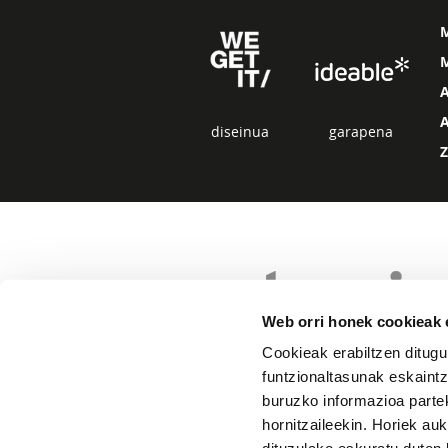
M
diseinua
garapena
Web orri honek cookieak e
Cookieak erabiltzen ditugu
funtzionaltasunak eskaintz
buruzko informazioa partek
hornitzaileekin. Horiek au