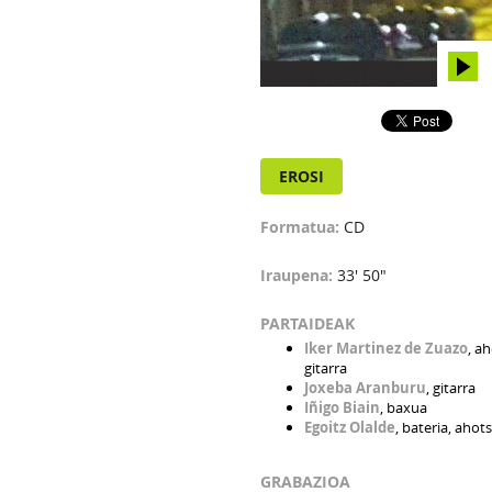
EROSI
Formatua:
CD
Iraupena:
33' 50"
PARTAIDEAK
Iker Martinez de Zuazo
, a
gitarra
Joxeba Aranburu
, gitarra
Iñigo Biain
, baxua
Egoitz Olalde
, bateria, ahot
GRABAZIOA