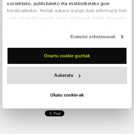
Lepo zuriko ontzi horretan zein duzu neurona
sozialetako, publizitateko eta estatistiketako gure
sanoena.
hornitzaileekin. Horiek aukera izango dute informazio hori
Manejatzen zaituen liderra al duzu pentsamendu
zeuk eman diezun edo euren zerbitzuak erabili dituzulako
bakarra.
eskuratu duten bestelako informazio batekin uztartzeko.
Lepo zuriko ontzi horretan zein duzu neurona
beteena.
Erakutsi xehetasunak
Kolore bakarreko muinotik zelatan beldurrez bizi zara.
Irainak, jipoiak, hesiak, kartzelak, kunetak... Gora
heriotza!
Onartu cookie guztiak
Azala, giharrak, haginak, hezurrak... kraska denak, ta
pakea!
Zein da gure diferentzia, zure garunaren neurria?
Aukeratu
Tximinoa zuhaitzetik jaitsi zenean, zu non geratu
zinen?
Eguzkiari begira, atorra jantzita, hala erreko ahal zara!
Ukatu cookie-ak