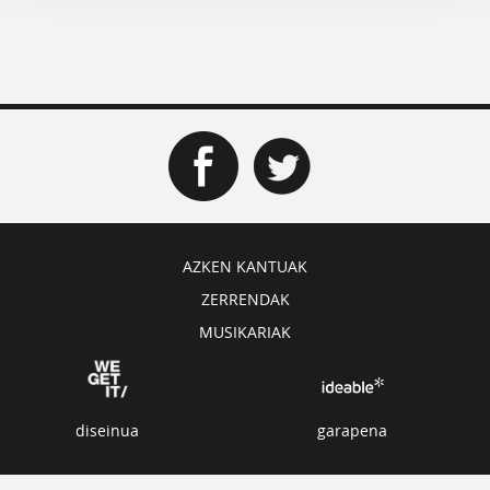
AZKEN KANTUAK
ZERRENDAK
MUSIKARIAK
diseinua
garapena