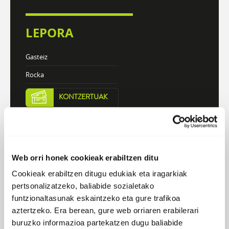
LEPORA
Gasteiz
Rocka
KONTZERTUAK
DISKOGRAFIA
BIOGRAFIA
Web orri honek cookieak erabiltzen ditu
Cookieak erabiltzen ditugu edukiak eta iragarkiak
pertsonalizatzeko, baliabide sozialetako
Atzera
funtzionaltasunak eskaintzeko eta gure trafikoa
aztertzeko. Era berean, gure web orriaren erabilerari
Ustelontzia
buruzko informazioa partekatzen dugu baliabide