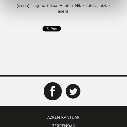
(izena). Lagunartekoa. Hilobia. Hilak zulora, biziak
asera.
AZKEN KANTUAK
ZERRENDAK