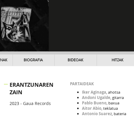
UNAK
BIOGRAFIA
BIDEOAK
HITZAK
ERANTZUNAREN
PARTAIDEAK
ZAIN
Iker Aginaga
, ahotsa
Andoni Ugalde
, gitarra
Pablo Bueno
, baxua
2023 -
Gaua Records
Aitor Abio
, teklatua
Antonio Suarez
, bateria