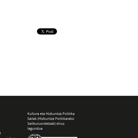
Kultura eta Hizkuntza Politika
Sailak (Hizkuntza Politikarako
Sailburuordetzak) diruz
lagundua
n