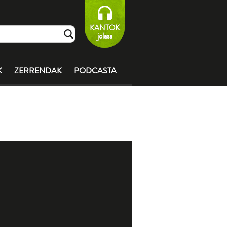
KANTOK
jolasa
K
ZERRENDAK
PODCASTA