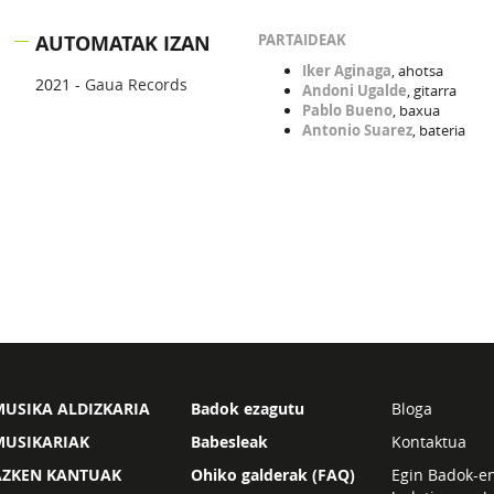
AUTOMATAK IZAN
PARTAIDEAK
Iker Aginaga
, ahotsa
2021 -
Gaua Records
Andoni Ugalde
, gitarra
Pablo Bueno
, baxua
Antonio Suarez
, bateria
USIKA ALDIZKARIA
Badok ezagutu
Bloga
MUSIKARIAK
Babesleak
Kontaktua
AZKEN KANTUAK
Ohiko galderak (FAQ)
Egin Badok-e