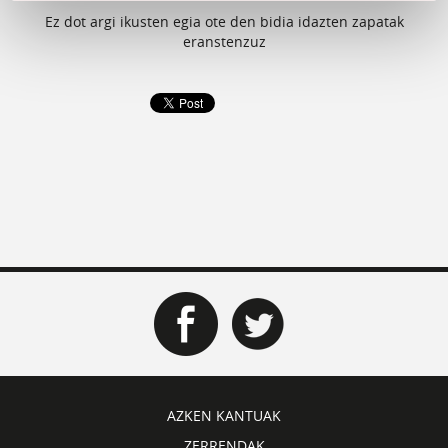
Ez dot argi ikusten egia ote den bidia idazten zapatak
eranstenzuz
AZKEN KANTUAK
ZERRENDAK