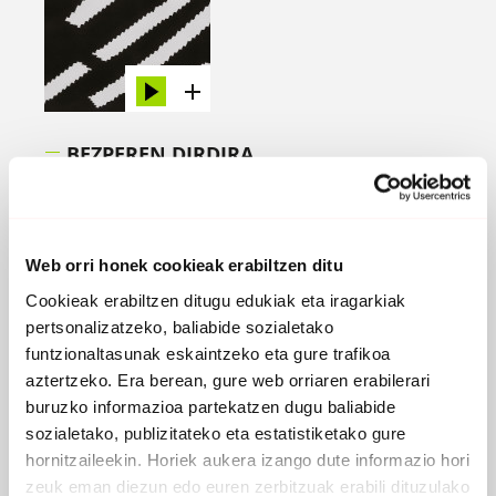
BEZPEREN DIRDIRA
2022 -
UsoPop Diskak
EROSI
Web orri honek cookieak erabiltzen ditu
Cookieak erabiltzen ditugu edukiak eta iragarkiak
pertsonalizatzeko, baliabide sozialetako
funtzionaltasunak eskaintzeko eta gure trafikoa
aztertzeko. Era berean, gure web orriaren erabilerari
buruzko informazioa partekatzen dugu baliabide
sozialetako, publizitateko eta estatistiketako gure
hornitzaileekin. Horiek aukera izango dute informazio hori
zeuk eman diezun edo euren zerbitzuak erabili dituzulako