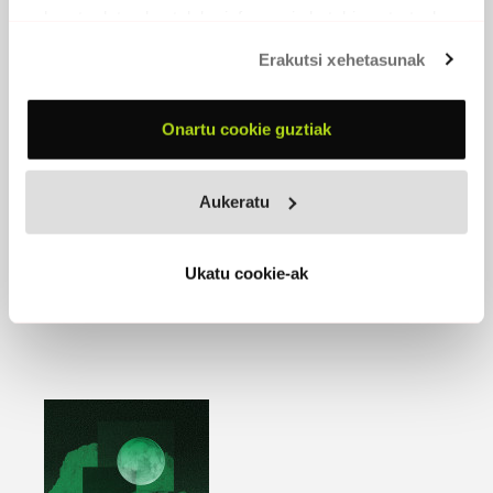
eskuratu duten bestelako informazio batekin uztartzeko.
Erakutsi xehetasunak
Onartu cookie guztiak
ITZAL ZIKINAK
2019 -
Moï Moï Records
Aukeratu
EROSI
Ukatu cookie-ak