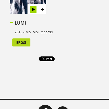
LUMI
2015 -
Moï Moï Records
EROSI