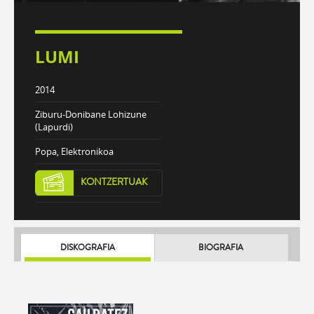
LUMI
2014
Ziburu-Donibane Lohizune
(Lapurdi)
Popa, Elektronikoa
KONTZERTUAK
DISKOGRAFIA
BIOGRAFIA