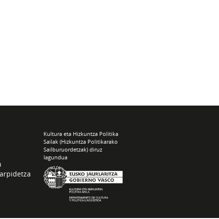
Kultura eta Hizkuntza Politika
Sailak (Hizkuntza Politikarako
Sailburuordetzak) diruz
lagundua
n
arpidetza