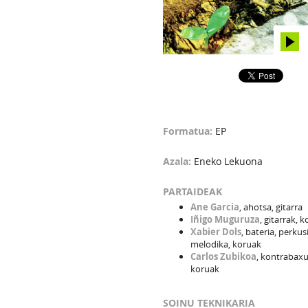
Formatua:
EP
Azala:
Eneko Lekuona
PARTAIDEAK
Ane Garcia
, ahotsa, gitarra
Iñigo Muguruza
, gitarrak, 
Xabier Dols
, bateria, perkus
melodika, koruak
Carlos Zubikoa
, kontrabaxu
koruak
SOINU TEKNIKARIA