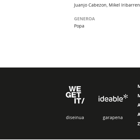
Juanjo Cabezon, Mikel Iribarren
GENEROA
Popa
M
diseinua
garapena