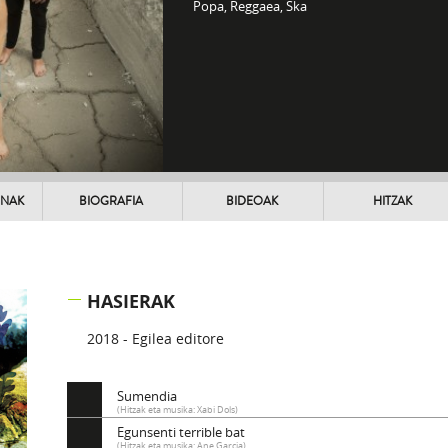
Popa, Reggaea, Ska
UNAK
BIOGRAFIA
BIDEOAK
HITZAK
HASIERAK
2018 - Egilea editore
Sumendia
(Hitzak eta musika: Xabi Dols)
Egunsenti terrible bat
(Hitzak eta musika: Ane Garcia)