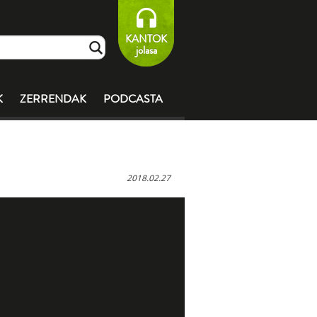
KANTOK
jolasa
K
ZERRENDAK
PODCASTA
2018.02.27