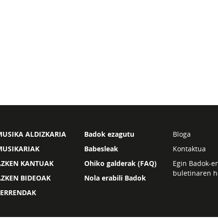
USIKA ALDIZKARIA
Badok ezagutu
Bloga
MUSIKARIAK
Babesleak
Kontaktua
AZKEN KANTUAK
Ohiko galderak (FAQ)
Egin Badok-e
buletinaren h
AZKEN BIDEOAK
Nola erabili Badok
ZERRENDAK