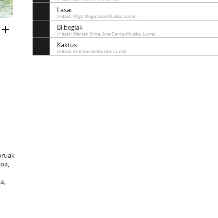
Lasai
(Hitzak: Iñigo Muguruza-Musika: Lurra)
Bi begiak
(Hitzak: Warsan Shire, Ane Garcia-Musika: Lurra)
Kaktus
(Hitzak: Ane Garcia-Musika: Lurra)
koruak
ioa,
a,