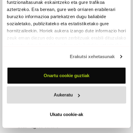
funtzionaltasunak eskaintzeko eta gure trafikoa
aztertzeko. Era berean, gure web orriaren erabilerari
buruzko informazioa partekatzen dugu baliabide
sozialetako, publizitateko eta estatistiketako gure
hornitzaileekin. Horiek aukera izango dute informazio hori
zeuk eman diezun edo euren zerbitzuak erabili dituzulako
eskuratu duten bestelako informazio batekin uztartzeko.
Erakutsi xehetasunak
Onartu cookie guztiak
Aukeratu
ANIMUS ANIMA
Ukatu cookie-ak
2023 - Egilea editore