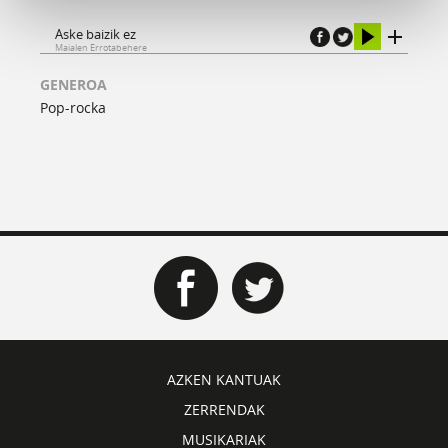
Aske baizik ez
Maialen Errotabehere
GENEROA
Pop-rocka
AZKEN KANTUAK
ZERRENDAK
MUSIKARIAK