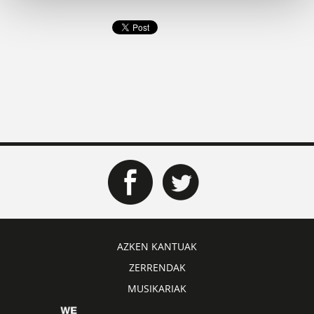
AZKEN KANTUAK
ZERRENDAK
MUSIKARIAK