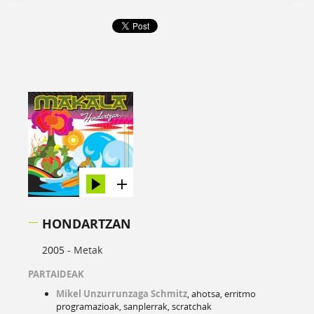
HONDARTZAN
2005 -
Metak
PARTAIDEAK
Mikel
Unzurrunzaga
Schmitz
, ahotsa, erritmo
programazioak, sanplerrak, scratchak