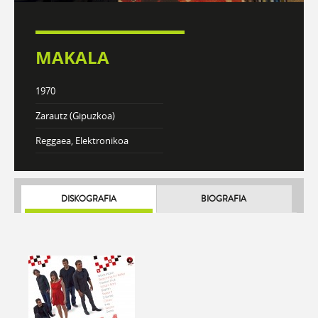
MAKALA
1970
Zarautz (Gipuzkoa)
Reggaea, Elektronikoa
DISKOGRAFIA
BIOGRAFIA