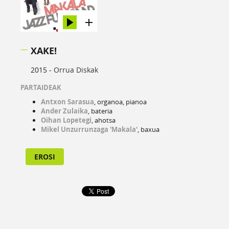
XAKE!
2015 -
Orrua Diskak
PARTAIDEAK
Antxon Sarasua
, organoa, pianoa
Ander Zulaika
, bateria
Oihan Lopetegi
, ahotsa
Mikel Unzurrunzaga 'Makala'
, baxua
EROSI