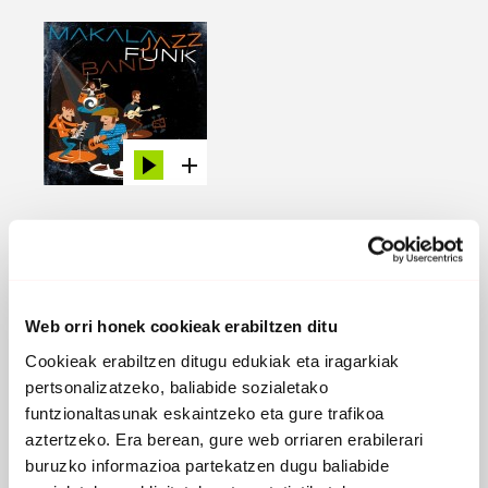
ORRUA
2013 -
Orrua Diskak
Web orri honek cookieak erabiltzen ditu
Cookieak erabiltzen ditugu edukiak eta iragarkiak
pertsonalizatzeko, baliabide sozialetako
funtzionaltasunak eskaintzeko eta gure trafikoa
aztertzeko. Era berean, gure web orriaren erabilerari
buruzko informazioa partekatzen dugu baliabide