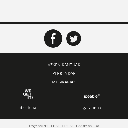
AZKEN KANTUAK
ZERRENDAK
MUSIKARIAK
diseinua
garapena
Lege oharra
Pribatutasuna
Cookie politika