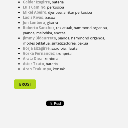
Galder
Izagirre
, bateria
Luis
Camino
, perkusioa
Mikel
Abeiro
, djenbea, afrikar perkusioa
Ladis
Rivas
, baxua
Jon
Lonbera
, gitarra
Roberto
Sanchez
, teklatuak, hammond organoa,
pianoa, melodika, ahotsa
Jimmy
Bidaurreta
, pianoa, hammond organoa,
rhodes teklatua, sintetizadorea, baxua
Borja
Eizagirre
, saxofoia, flauta
Gorka
Fernandez
, tronpeta
Aratz
Diez
, tronboia
Asier
Txato
, bateria
Aran Ttakunpa
, koruak
EROSI