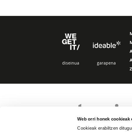
M
diseinua
garapena
Web orri honek cookieak e
Cookieak erabiltzen ditugu