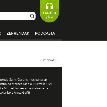
KANTOK
jolasa
K
ZERRENDAK
PODCASTA
2022.04.21
Iriondo Saint-Gerons musikariaren
ktua da Maraca Diablo. Aurretik, Uler
ta Munlet taldeetan aritutakoa da.
zkia: Juxe Areta Goñi)