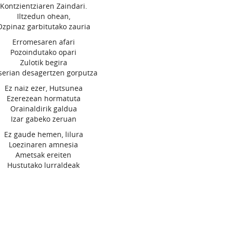
Kontzientziaren Zaindari.
Iltzedun ohean,
Ozpinaz garbitutako zauria
Erromesaren afari
Pozoindutako opari
Zulotik begira
serian desagertzen gorputza
Ez naiz ezer, Hutsunea
Ezerezean hormatuta
Orainaldirik galdua
Izar gabeko zeruan
Ez gaude hemen, lilura
Loezinaren amnesia
Ametsak ereiten
Hustutako lurraldeak