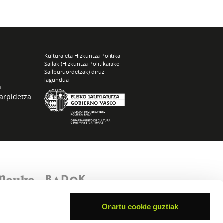
Kultura eta Hizkuntza Politika
Sailak (Hizkuntza Politikarako
Sailburuordetzak) diruz
lagundua
n
arpidetza
Onartu cookie guztiak