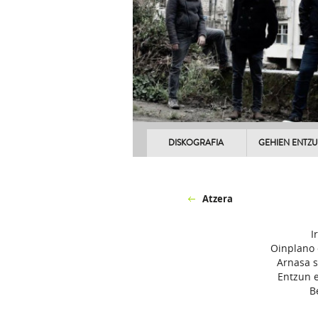
DISKOGRAFIA
GEHIEN ENTZ
Atzera
I
Oinplano 
Arnasa s
Entzun e
B