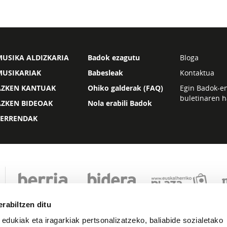
USIKA ALDIZKARIA
Badok ezagutu
Bloga
MUSIKARIAK
Babesleak
Kontaktua
AZKEN KANTUAK
Ohiko galderak (FAQ)
Egin Badok-e
buletinaren h
AZKEN BIDEOAK
Nola erabili Badok
ZERRENDAK
rabiltzen ditu
 edukiak eta iragarkiak pertsonalizatzeko, baliabide sozialetako