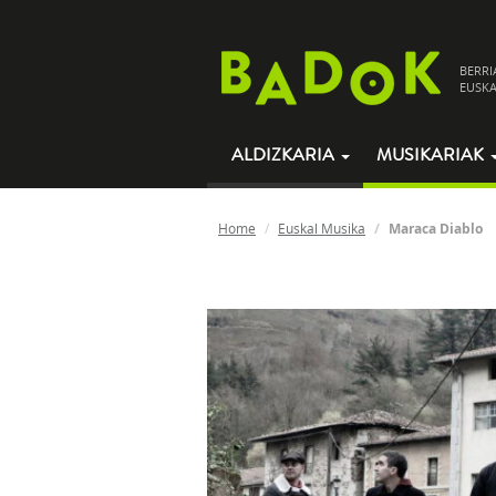
BERRI
EUSKA
ALDIZKARIA
MUSIKARIAK
Home
Euskal Musika
Maraca Diablo