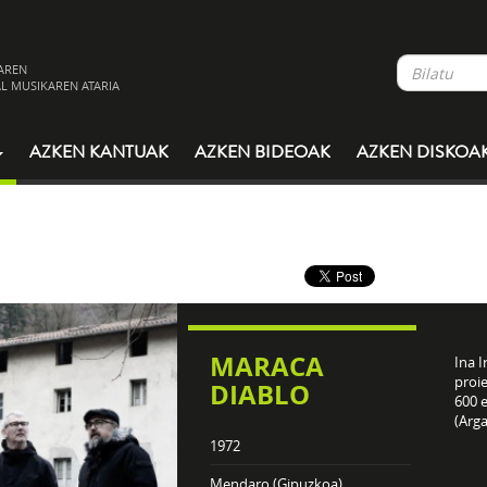
AREN
L MUSIKAREN ATARIA
AZKEN KANTUAK
AZKEN BIDEOAK
AZKEN DISKOA
MARACA
Ina 
proie
DIABLO
600 e
(Arga
1972
Mendaro (Gipuzkoa)