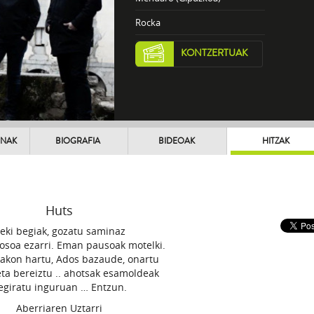
Rocka
KONTZERTUAK
UNAK
BIOGRAFIA
BIDEOAK
HITZAK
Huts
reki begiak, gozatu saminaz
osoa ezarri. Eman pausoak motelki.
akon hartu, Ados bazaude, onartu
ta bereiztu .. ahotsak esamoldeak
egiratu inguruan … Entzun.
Aberriaren Uztarri