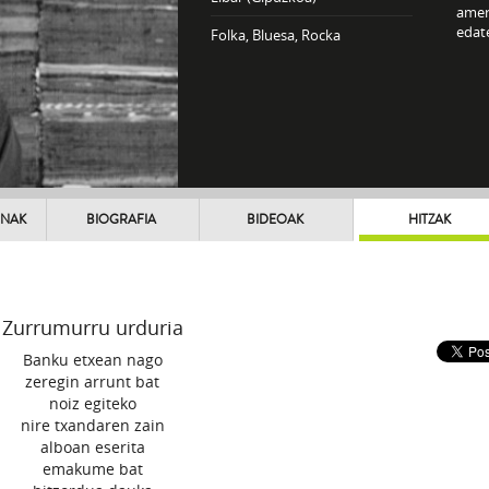
ameri
edat
Folka, Bluesa, Rocka
UNAK
BIOGRAFIA
BIDEOAK
HITZAK
Zurrumurru urduria
Banku etxean nago
zeregin arrunt bat
noiz egiteko
nire txandaren zain
alboan eserita
emakume bat