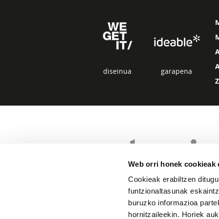
M
diseinua
garapena
Web orri honek cookieak e
Cookieak erabiltzen ditugu
funtzionaltasunak eskaintz
buruzko informazioa partek
hornitzaileekin. Horiek au