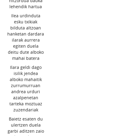
hitzordua dauka
lehendik hartua
Ilea urdinduta
esku txikiak
bilduta altzoan
hanketan dardara
ilarak aurrera
egiten duela
deitu dute alboko
mahai batera
Ilara geldi dago
isilik jendea
alboko mahaitik
zurrumurruan
andrea urduri
azalpenetan
tarteka moztuaz
zuzendariak
Baietz esaten du
ulertzen duela
garbi aditzen zaio