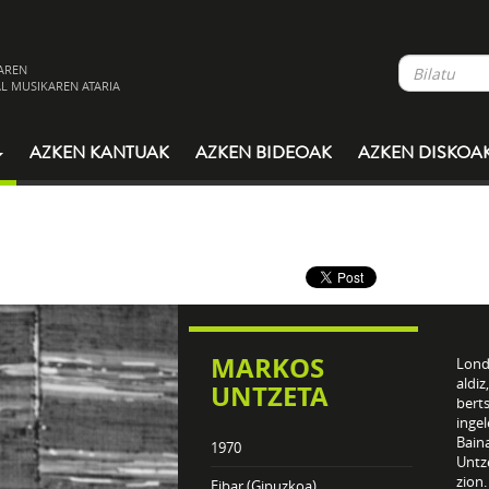
AREN
L MUSIKAREN ATARIA
AZKEN KANTUAK
AZKEN BIDEOAK
AZKEN DISKOA
MARKOS
Lond
aldiz
UNTZETA
bert
ingel
Baina
1970
Untze
zion.
Eibar (Gipuzkoa)