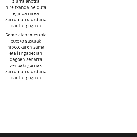
ziurra ahotsa
nire txanda helduta
eginda nirea
zurrumurru urduria
daukat gogoan
Seme-alaben eskola
etxeko gastuak
hipotekaren zama
eta langabezian
dagoen senarra
zenbaki gorriak
zurrumurru urduria
daukat gogoan