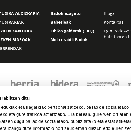
USIKA ALDIZKARIA
Badok ezagutu
Bloga
MUSIKARIAK
Babesleak
Kontaktua
AZKEN KANTUAK
Ohiko galderak (FAQ)
Egin Badok-e
buletinaren h
AZKEN BIDEOAK
Nola erabili Badok
ZERRENDAK
rabiltzen ditu
 edukiak eta iragarkiak pertsonalizatzeko, baliabide sozialetako
eko eta gure trafikoa aztertzeko. Era berean, gure web orriaren e
atzen dugu baliabide sozialetako, publizitateko eta estatistiketa
kera izango dute informazio hori zeuk eman diezun edo euren zerb
Lege oharra
Pribatutasuna
Cookie politika