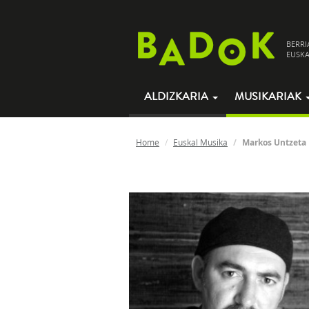
BERRI
EUSKA
ALDIZKARIA
MUSIKARIAK
Home
Euskal Musika
Markos Untzeta