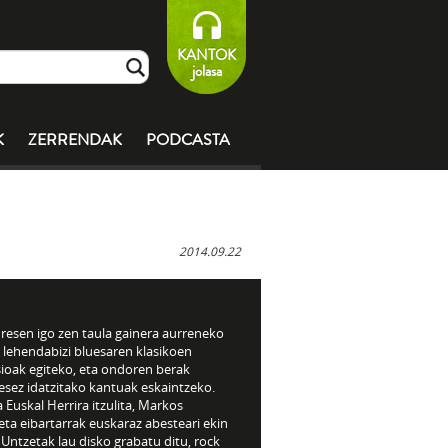
KANTOK
jolasa
K
ZERRENDAK
PODCASTA
2014.09.22
resen igo zen taula gainera aurreneko
, lehendabizi bluesaren klasikoen
sioak egiteko, eta ondoren berak
esez idatzitako kantuak eskaintzeko.
 Euskal Herrira itzulita, Markos
ta eibartarrak euskaraz abesteari ekin
 Untzetak lau disko grabatu ditu, rock