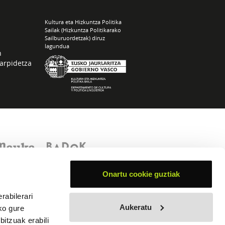
Kultura eta Hizkuntza Politika
Sailak (Hizkuntza Politikarako
Sailburuordetzak) diruz
lagundua
n
arpidetza
Onartu cookie guztiak
rabilerari
Aukeratu
ko gure
itzuak erabili