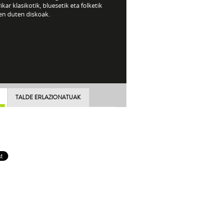
kar klasikotik, bluesetik eta folketik
en duten diskoak.
TALDE ERLAZIONATUAK