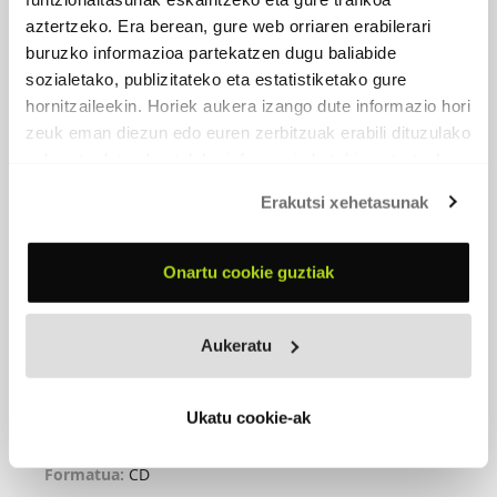
aztertzeko. Era berean, gure web orriaren erabilerari
buruzko informazioa partekatzen dugu baliabide
sozialetako, publizitateko eta estatistiketako gure
hornitzaileekin. Horiek aukera izango dute informazio hori
zeuk eman diezun edo euren zerbitzuak erabili dituzulako
eskuratu duten bestelako informazio batekin uztartzeko.
Erakutsi xehetasunak
Onartu cookie guztiak
ASPALDITIK GATOZ, URRUTIRA GOAZ
(ASKOREN ARTEAN)
Aukeratu
2017 - Bonberenea Ekintzak
Ukatu cookie-ak
Metro karratu batean
Formatua:
CD