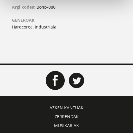
Argi kodea:
Bonb-080
GENEROAK
Hardcorea, Industriala
AZKEN KANTUAK
ZERRENDAK
MUSIKARIAK