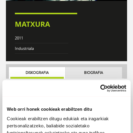
MATXURA
2011
Industriala
DISKOGRAFIA
BIOGRAFIA
Atzera
Web orri honek cookieak erabiltzen ditu
Cookieak erabiltzen ditugu edukiak eta iragarkiak
pertsonalizatzeko, baliabide sozialetako
funtzionaltasunak eskaintzeko eta gure trafikoa