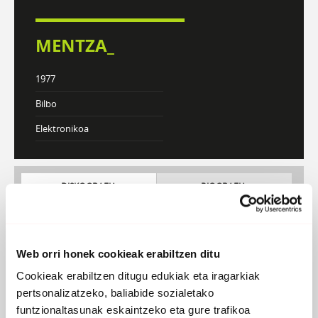
MENTZA_
1977
Bilbo
Elektronikoa
DISKOGRAFIA
BIOGRAFIA
Atzera
Web orri honek cookieak erabiltzen ditu
Cookieak erabiltzen ditugu edukiak eta iragarkiak
pertsonalizatzeko, baliabide sozialetako
funtzionaltasunak eskaintzeko eta gure trafikoa