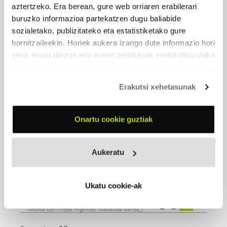
aztertzeko. Era berean, gure web orriaren erabilerari
buruzko informazioa partekatzen dugu baliabide
sozialetako, publizitateko eta estatistiketako gure
hornitzaileekin. Horiek aukera izango dute informazio hori
zeuk eman diezun edo euren zerbitzuak erabili dituzulako
eskuratu duten bestelako informazio batekin uztartzeko.
Erakutsi xehetasunak
Onartu cookie guztiak
JURISPRUDENTZIA_GARI VS
Aukeratu
MENTZA_REMIX
2026
Ukatu cookie-ak
Jurisprudentzia_Gari vs Mentza_Remix
(Musika: Gari / Hitzak: Iñigo Astiz / Moldaketa: Mentza_)