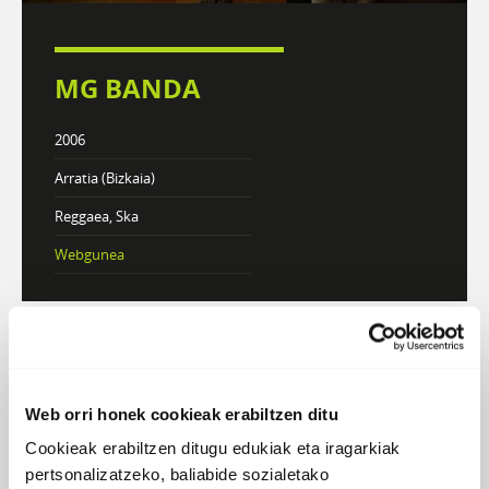
MG BANDA
2006
Arratia (Bizkaia)
Reggaea, Ska
Webgunea
DISKOGRAFIA
BIOGRAFIA
Web orri honek cookieak erabiltzen ditu
Cookieak erabiltzen ditugu edukiak eta iragarkiak
Atzera
pertsonalizatzeko, baliabide sozialetako