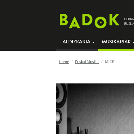
BERRI
EUSKA
ALDIZKARIA
MUSIKARIAK
Home
Euskal Musika
MICE