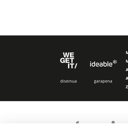
M
diseinua
garapena