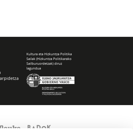
Kultura eta Hizkuntza Politika
Sailak (Hizkuntza Politikarako
Sailburuordetzak) diruz
lagundua
n
arpidetza