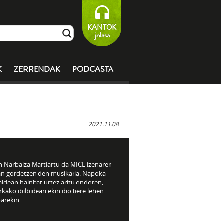
KANTOK
jolasa
K
ZERRENDAK
PODCASTA
2021.11.08
n Narbaiza Martiartu da MICE izenaren
an gordetzen den musikaria. Napoka
taldean hainbat urtez aritu ondoren,
kako ibilbideari ekin dio bere lehen
arekin.