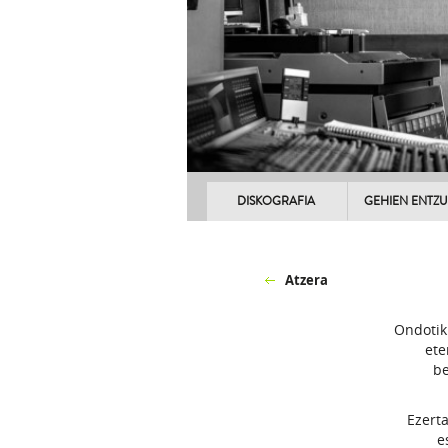
DISKOGRAFIA
GEHIEN ENTZ
Atzera
Ondotik
ete
be
Ezert
e