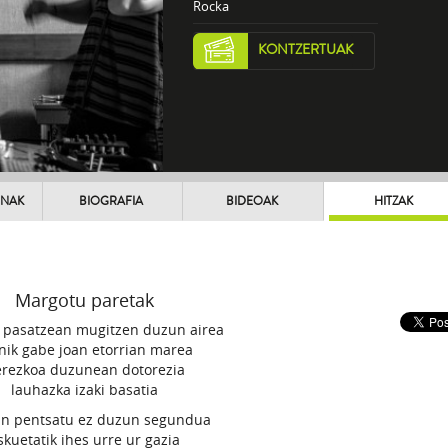
Rocka
KONTZERTUAK
UNAK
BIOGRAFIA
BIDEOAK
HITZAK
Margotu paretak
 pasatzean mugitzen duzun airea
nik gabe joan etorrian marea
rezkoa duzunean dotorezia
lauhazka izaki basatia
an pentsatu ez duzun segundua
skuetatik ihes urre ur gazia