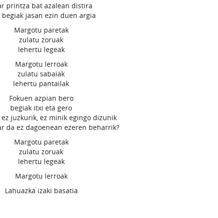
ar printza bat azalean distira
a begiak jasan ezin duen argia
Margotu paretak
zulatu zoruak
lehertu legeak
Margotu lerroak
zulatu sabaiak
lehertu pantailak
Fokuen azpian bero
begiak itxi eta gero
k, ez juzkurik, ez minik egingo dizunik
ar da ez dagoenean ezeren beharrik?
Margotu paretak
zulatu zoruak
lehertu legeak
Margotu lerroak
Lahuazka izaki basatia