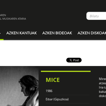
AREN
L MUSIKAREN ATARIA
AZKEN KANTUAK
AZKEN BIDEOAK
AZKEN DISKOA
MICE
Mire
atze
Iria 
1986
bakar
disko
Eibar (Gipuzkoa)