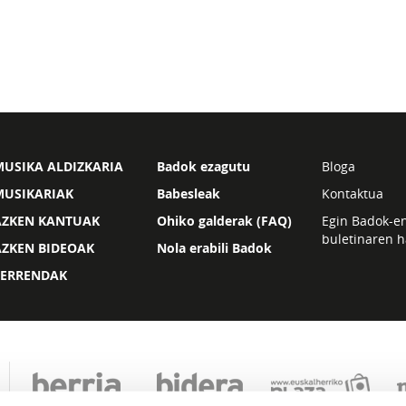
USIKA ALDIZKARIA
Badok ezagutu
Bloga
MUSIKARIAK
Babesleak
Kontaktua
AZKEN KANTUAK
Ohiko galderak (FAQ)
Egin Badok-e
buletinaren h
AZKEN BIDEOAK
Nola erabili Badok
ZERRENDAK