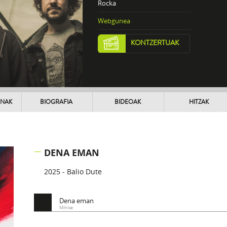
Rocka
Webgunea
KONTZERTUAK
UNAK
BIOGRAFIA
BIDEOAK
HITZAK
DENA EMAN
2025 - Balio Dute
Dena eman
Mihise