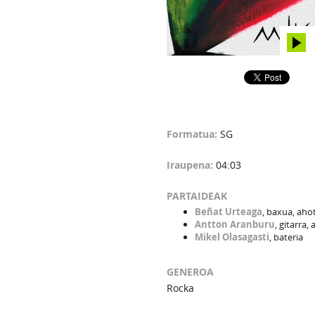
Formatua:
SG
Iraupena:
04:03
PARTAIDEAK
Beñat Urteaga
, baxua, aho
Antton Aranburu
, gitarra,
Mikel Olasagasti
, bateria
GENEROA
Rocka