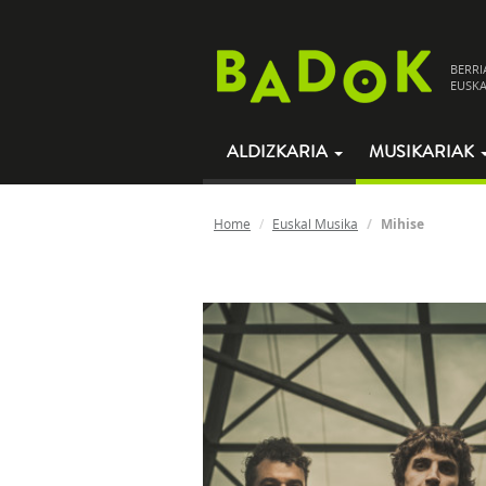
BERRI
EUSKA
ALDIZKARIA
MUSIKARIAK
Home
Euskal Musika
Mihise