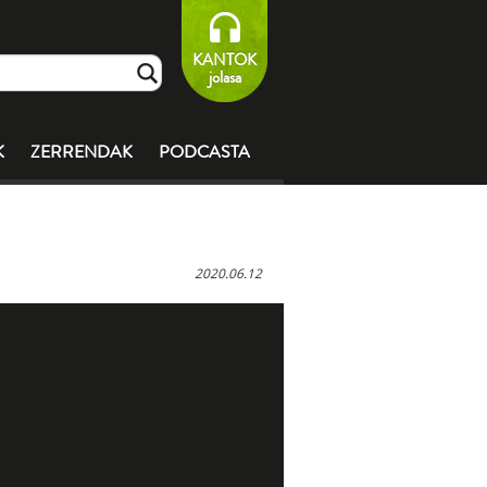
KANTOK
jolasa
K
ZERRENDAK
PODCASTA
2020.06.12