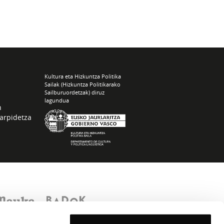
Kultura eta Hizkuntza Politika
Sailak (Hizkuntza Politikarako
Sailburuordetzak) diruz
lagundua
n
arpidetza