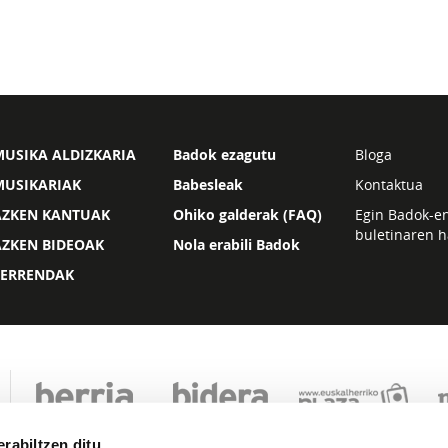
USIKA ALDIZKARIA
Badok ezagutu
Bloga
MUSIKARIAK
Babesleak
Kontaktua
AZKEN KANTUAK
Ohiko galderak (FAQ)
Egin Badok-e
buletinaren h
AZKEN BIDEOAK
Nola erabili Badok
ZERRENDAK
rabiltzen ditu