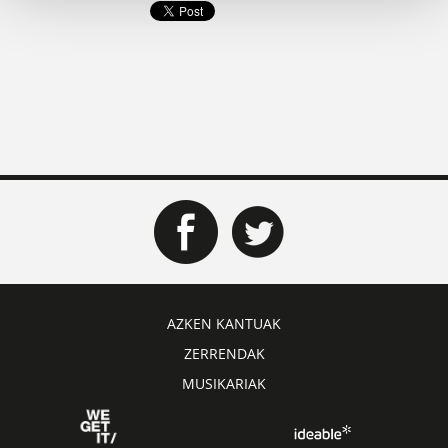
AZKEN KANTUAK
ZERRENDAK
MUSIKARIAK