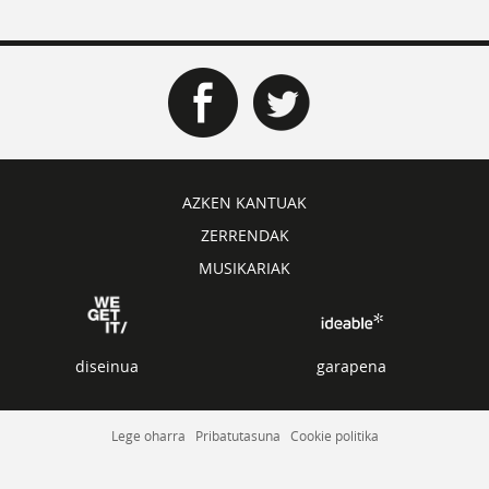
AZKEN KANTUAK
ZERRENDAK
MUSIKARIAK
diseinua
garapena
Lege oharra
Pribatutasuna
Cookie politika