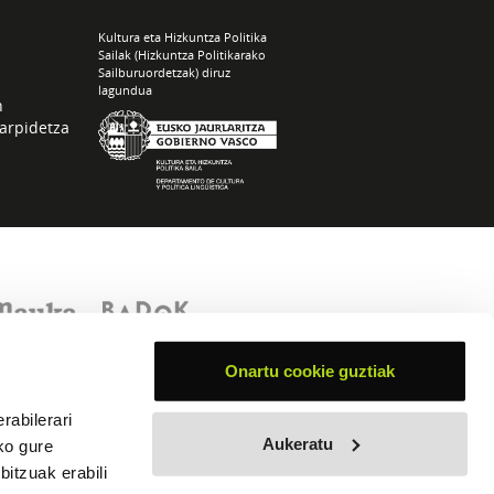
Kultura eta Hizkuntza Politika
Sailak (Hizkuntza Politikarako
Sailburuordetzak) diruz
lagundua
n
arpidetza
Onartu cookie guztiak
rabilerari
Aukeratu
ko gure
itzuak erabili