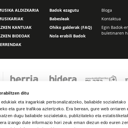
USIKA ALDIZKARIA
Badok ezagutu
Bloga
MUSIKARIAK
Babesleak
Kontaktua
AZKEN KANTUAK
Ohiko galderak (FAQ)
Egin Badok-e
buletinaren h
AZKEN BIDEOAK
Nola erabili Badok
ZERRENDAK
rabiltzen ditu
 edukiak eta iragarkiak pertsonalizatzeko, baliabide sozialetako
eko eta gure trafikoa aztertzeko. Era berean, gure web orriaren e
atzen dugu baliabide sozialetako, publizitateko eta estatistiketa
kera izango dute informazio hori zeuk eman diezun edo euren zerb
Lege oharra
Pribatutasuna
Cookie politika