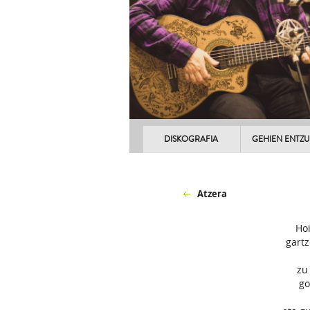
DISKOGRAFIA
GEHIEN ENTZ
Atzera
Hoi
gartz
zu
go