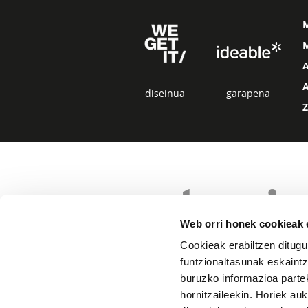
M
diseinua
garapena
Web orri honek cookieak e
Cookieak erabiltzen ditugu
funtzionaltasunak eskaintz
buruzko informazioa partek
hornitzaileekin. Horiek au