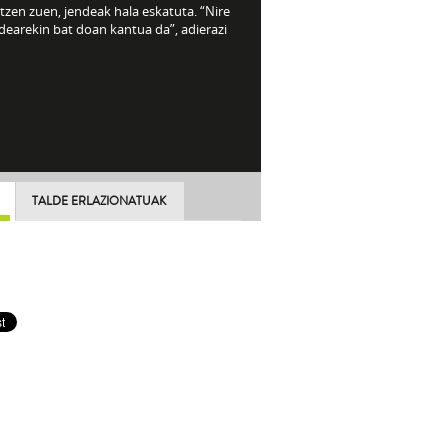
itzen zuen, jendeak hala eskatuta. “Nire
idearekin bat doan kantua da”, adierazi
TALDE ERLAZIONATUAK