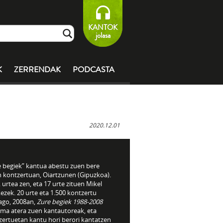
KANTOK
jolasa
K
ZERRENDAK
PODCASTA
2020.12.01
e begiek” kantua abestu zuen bere
n kontzertuan, Oiartzunen (Gipuzkoa).
 urtea zen, eta 17 urte zituen Mikel
zek. 20 urte eta 1.500 kontzertu
ago, 2008an,
Zure begiek 1988-2008
uma atera zuen kantautoreak, eta
zertuetan kantu hori berori kantatzen