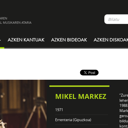
AREN
L MUSIKAREN ATARIA
AZKEN KANTUAK
AZKEN BIDEOAK
AZKEN DISKOA
MIKEL MARKEZ
“Zur
lehe
1988.
1971
Marke
gero
Errenteria (Gipuzkoa)
bild
kont