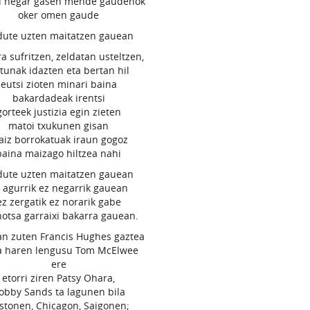
u negar gasen mende gaudenok
oker omen gaude
dute uzten maitatzen gauean
ra sufritzen, zeldatan usteltzen,
tunak idazten eta bertan hil
eutsi zioten minari baina
bakardadeak irentsi
gorteek justizia egin zieten
matoi txukunen gisan
iz borrokatuak iraun gogoz
baina maizago hiltzea nahi
dute uzten maitatzen gauean
 agurrik ez negarrik gauean
ez zergatik ez norarik gabe
notsa garraixi bakarra gauean.
n zuten Francis Hughes gaztea
a haren lengusu Tom McElwee
ere
etorri ziren Patsy Ohara,
obby Sands ta lagunen bila
stonen, Chicagon, Saigonen;