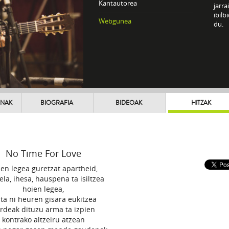
Kantautorea
jarra
ibilb
Webgunea
du.
UNAK
BIOGRAFIA
BIDEOAK
HITZAK
No Time For Love
en legea guretzat apartheid,
ela, ihesa, hauspena ta isiltzea
hoien legea,
 ta ni heuren gisara eukitzea
rdeak dituzu arma ta izpien
kontrako altzeiru atzean