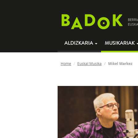
BERRI
EUSKA
ALDIZKARIA
MUSIKARIAK
Home
Euskal Musika
Mikel Markez