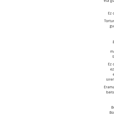
eta g
Ez 
Tortu
gu
ma
Ez 
ez
sire
Erama
bait
B
Bo