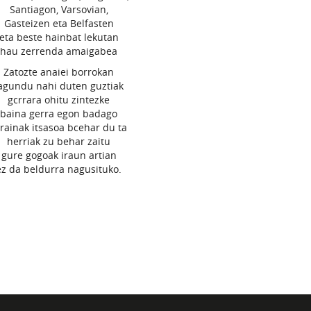
Santiagon, Varsovian,
Gasteizen eta Belfasten
eta beste hainbat lekutan
hau zerrenda amaigabea
Zatozte anaiei borrokan
agundu nahi duten guztiak
gcrrara ohitu zintezke
baina gerra egon badago
rrainak itsasoa bcehar du ta
herriak zu behar zaitu
gure gogoak iraun artian
ez da beldurra nagusituko.