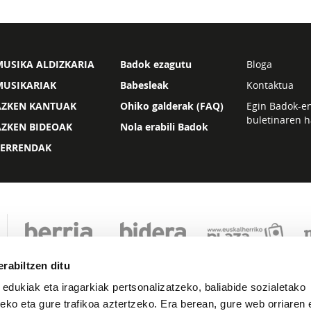
USIKA ALDIZKARIA
Badok ezagutu
Bloga
MUSIKARIAK
Babesleak
Kontaktua
AZKEN KANTUAK
Ohiko galderak (FAQ)
Egin Badok-e
buletinaren h
AZKEN BIDEOAK
Nola erabili Badok
ZERRENDAK
rabiltzen ditu
 edukiak eta iragarkiak pertsonalizatzeko, baliabide sozialetako
eko eta gure trafikoa aztertzeko. Era berean, gure web orriaren e