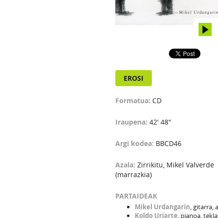
EROSI
Formatua:
CD
Iraupena:
42' 48"
Argi kodea:
BBCD46
Azala:
Zirrikitu, Mikel Valverde
(marrazkia)
PARTAIDEAK
Mikel Urdangarin
, gitarra,
Koldo Uriarte
, pianoa, tekl