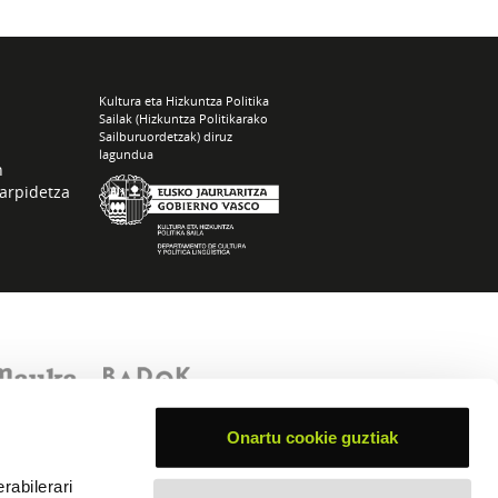
Kultura eta Hizkuntza Politika
Sailak (Hizkuntza Politikarako
Sailburuordetzak) diruz
lagundua
n
arpidetza
Onartu cookie guztiak
rabilerari