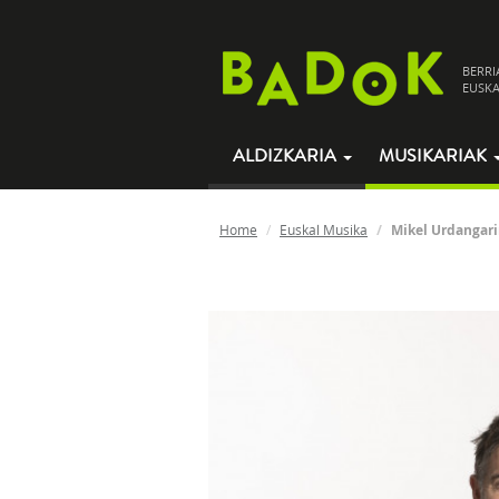
BERRI
EUSKA
ALDIZKARIA
MUSIKARIAK
Home
Euskal Musika
Mikel Urdangar