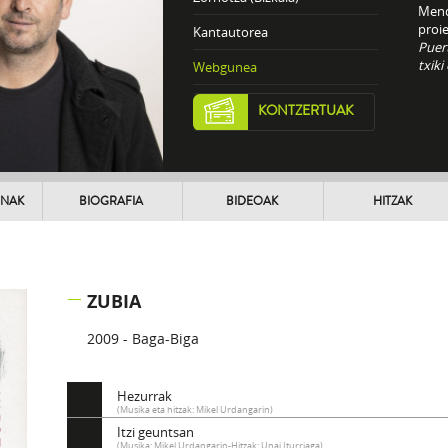
Mend
proi
Kantautorea
Puer
txiki
Webgunea
KONTZERTUAK
UNAK
BIOGRAFIA
BIDEOAK
HITZAK
ZUBIA
2009 - Baga-Biga
Hezurrak
(Musika eta hitzak: Mikel Urdangarin)
Itzi geuntsan
(Musika: Mikel Urdangarin-Hitzak: Unai Iturriaga)