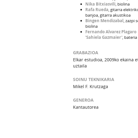
Nika Bitxiasvili
, biolina
Rafa Rueda
, gitarra elektrik
banjoa, gitarra akustikoa
Bingen Mendizabal
, zazpi 
biolina
Fernando Alvarez Plagaro
'Sahiela Gazmaier'
, bateria
GRABAZIOA
Elkar estudioa, 2009ko ekaina e
uztaila
SOINU TEKNIKARIA
Mikel F. Krutzaga
GENEROA
Kantautorea