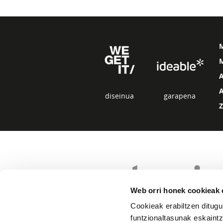
M
diseinua
garapena
Web orri honek cookieak e
Cookieak erabiltzen ditugu
funtzionaltasunak eskaintz