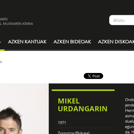
AREN
L MUSIKAREN ATARIA
AZKEN KANTUAK
AZKEN BIDEOAK
AZKEN DISKOA
in
MIKEL
Ondo
jend
URDANGARIN
Herri
asma
duela
1971
egun
da. H
Zornotza (Bizkaia)