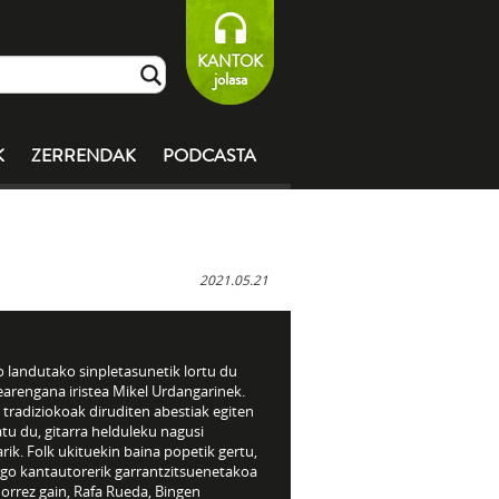
KANTOK
jolasa
K
ZERRENDAK
PODCASTA
2021.05.21
 landutako sinpletasunetik lortu du
earengana iristea Mikel Urdangarinek.
 tradiziokoak diruditen abestiak egiten
tu du, gitarra helduleku nagusi
rik. Folk ukituekin baina popetik gertu,
go kantautorerik garrantzitsuenetakoa
orrez gain, Rafa Rueda, Bingen