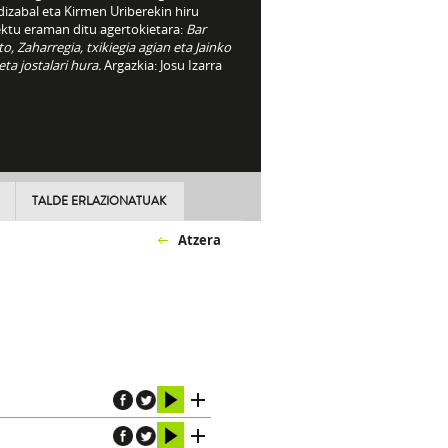
izabal eta Kirmen Uriberekin hiru
ektu eraman ditu agertokietara:
Bar
to,
Zaharregia, txikiegia agian eta Jainko
 eta jostalari hura.
Argazkia: Josu Izarra
TALDE ERLAZIONATUAK
Atzera