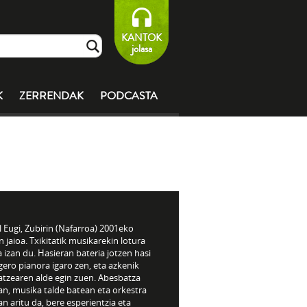
KANTOK
jolasa
K
ZERRENDAK
PODCASTA
 Eugi, Zubirin (Nafarroa) 2001eko
n jaioa. Txikitatik musikarekin lotura
 izan du. Hasieran bateria jotzen hasi
gero pianora igaro zen, eta azkenik
atzearen alde egin zuen. Abesbatza
an, musika talde batean eta orkestra
n aritu da, bere esperientzia eta