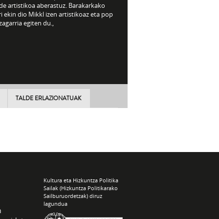
ide artistikoa aberastuz. Barakarkako
ari ekin dio Mikkl izen artistikoaz eta pop
agarria egiten du.,
TALDE ERLAZIONATUAK
Kultura eta Hizkuntza Politika
Sailak (Hizkuntza Politikarako
Sailburuordetzak) diruz
lagundua
n