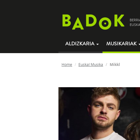
BERRI
EUSKA
ALDIZKARIA
MUSIKARIAK
Home
Euskal Musika
Mikkl