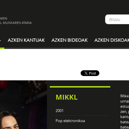
AREN
L MUSIKAREN ATARIA
AZKEN KANTUAK
AZKEN BIDEOAK
AZKEN DISKOA
MIKKL
Mikel
urria
estua
2001
zen, 
kant
Pop elektronikoa
bate
batea