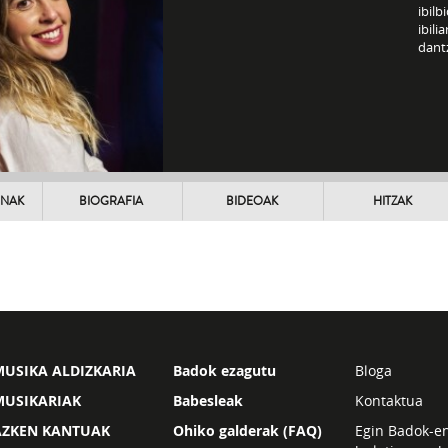
ibilb
ibili
dantz
UNAK
BIOGRAFIA
BIDEOAK
HITZAK
USIKA ALDIZKARIA
Badok ezagutu
Bloga
MUSIKARIAK
Babesleak
Kontaktua
AZKEN KANTUAK
Ohiko galderak (FAQ)
Egin Badok-e