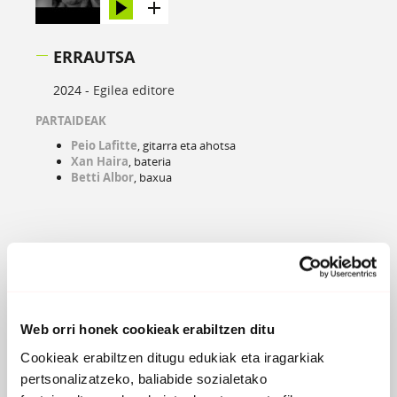
ERRAUTSA
2024 -
Egilea editore
PARTAIDEAK
Peio Lafitte
, gitarra eta ahotsa
Xan Haira
, bateria
Betti Albor
, baxua
Web orri honek cookieak erabiltzen ditu
Cookieak erabiltzen ditugu edukiak eta iragarkiak
pertsonalizatzeko, baliabide sozialetako