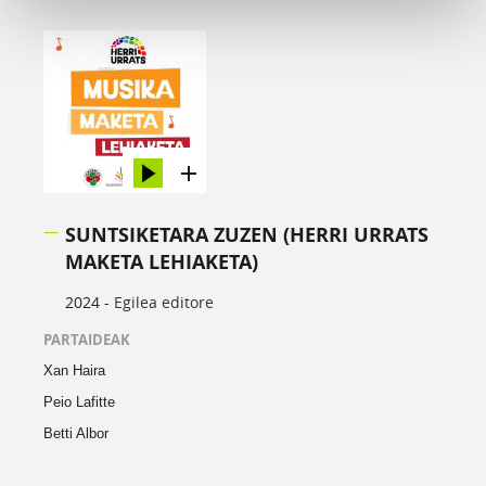
SUNTSIKETARA ZUZEN (HERRI URRATS
MAKETA LEHIAKETA)
2024 -
Egilea editore
PARTAIDEAK
Xan Haira
Peio Lafitte
Betti Albor