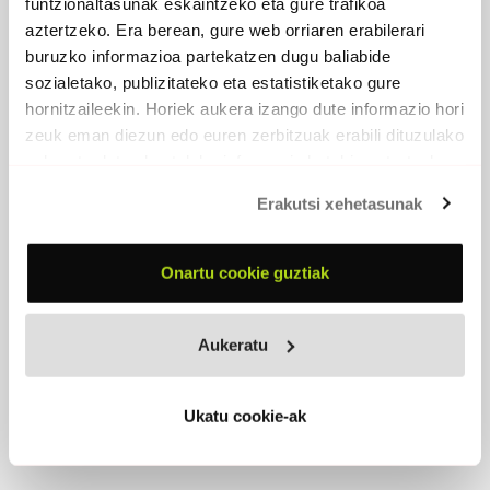
funtzionaltasunak eskaintzeko eta gure trafikoa
aztertzeko. Era berean, gure web orriaren erabilerari
buruzko informazioa partekatzen dugu baliabide
sozialetako, publizitateko eta estatistiketako gure
hornitzaileekin. Horiek aukera izango dute informazio hori
zeuk eman diezun edo euren zerbitzuak erabili dituzulako
HERRA HUTSA
eskuratu duten bestelako informazio batekin uztartzeko.
2024 -
Egilea editore
Erakutsi xehetasunak
PARTAIDEAK
Peio Lafitte
, gitarra eta ahotsa
Onartu cookie guztiak
Xan Haira
, bateria
Betti Albor
, baxua
Aukeratu
Ukatu cookie-ak