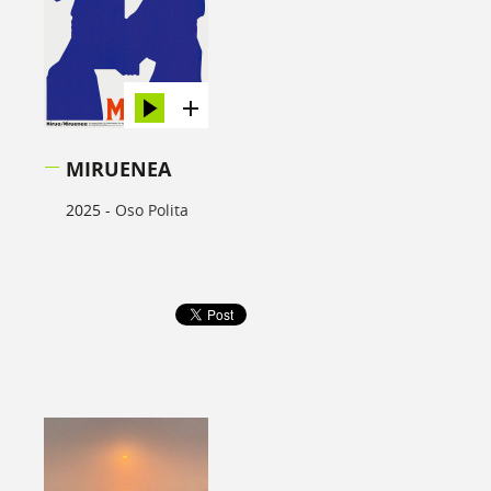
MIRUENEA
2025 -
Oso Polita