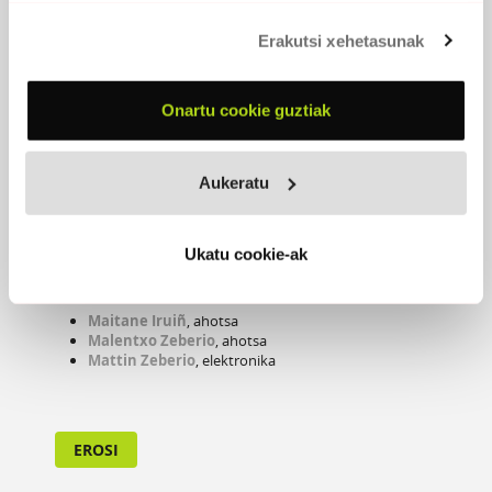
Erakutsi xehetasunak
Onartu cookie guztiak
Aukeratu
MIRUA
2022 -
Oso Polita
Ukatu cookie-ak
PARTAIDEAK
Maitane Iruiñ
, ahotsa
Malentxo Zeberio
, ahotsa
Mattin Zeberio
, elektronika
EROSI