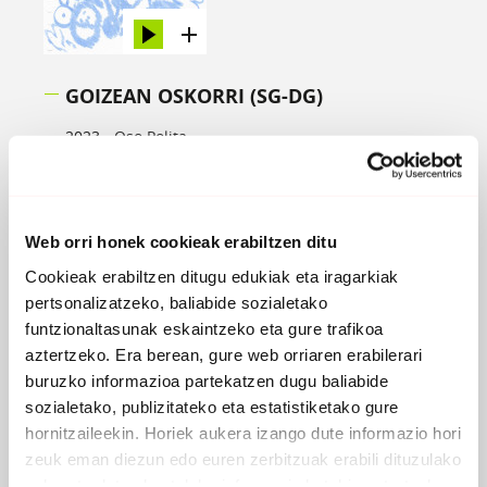
GOIZEAN OSKORRI (SG-DG)
2023 -
Oso Polita
PARTAIDEAK
Maitane Iruiñ
, ahotsa
Malentxo Zeberio
, ahotsa
Web orri honek cookieak erabiltzen ditu
Mattin Zeberio
, elektronika
Cookieak erabiltzen ditugu edukiak eta iragarkiak
pertsonalizatzeko, baliabide sozialetako
funtzionaltasunak eskaintzeko eta gure trafikoa
aztertzeko. Era berean, gure web orriaren erabilerari
buruzko informazioa partekatzen dugu baliabide
sozialetako, publizitateko eta estatistiketako gure
hornitzaileekin. Horiek aukera izango dute informazio hori
zeuk eman diezun edo euren zerbitzuak erabili dituzulako
eskuratu duten bestelako informazio batekin uztartzeko.