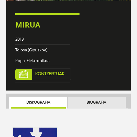
MIRUA
2019
Tolosa (Gipuzkoa)
Popa, Elektronikoa
KONTZERTUAK
DISKOGRAFIA
BIOGRAFIA