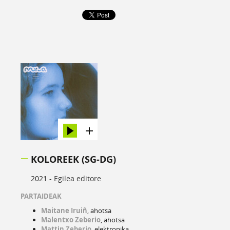
KOLOREEK (SG-DG)
2021 -
Egilea editore
PARTAIDEAK
Maitane Iruiñ
, ahotsa
Malentxo Zeberio
, ahotsa
Mattin Zeberio
, elektronika