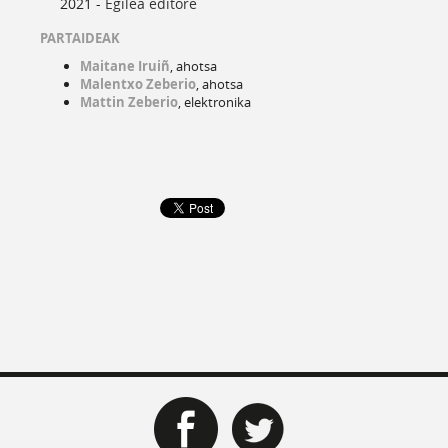
2021 -
Egilea editore
PARTAIDEAK
Maitane Iruiñ
, ahotsa
Malentxo Zeberio
, ahotsa
Mattin Zeberio
, elektronika