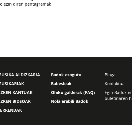
jo ezin diren pentagramak
USIKA ALDIZKARIA
Badok ezagutu
Bloga
MUSIKARIAK
Babesleak
Kontaktua
AZKEN KANTUAK
Ohiko galderak (FAQ)
Egin Badok-e
buletinaren h
AZKEN BIDEOAK
Nola erabili Badok
ZERRENDAK