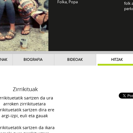
Folka, Popa
folk 
perku
UNAK
BIOGRAFIA
BIDEOAK
HITZAK
Zirrikituak
irrikituetatik sartzen da ura
arroken zirrikituetara
rrikituetatik sartzen dira ere
argi-izpi, euli eta gauak
rrikituetatik sartzen da ikara