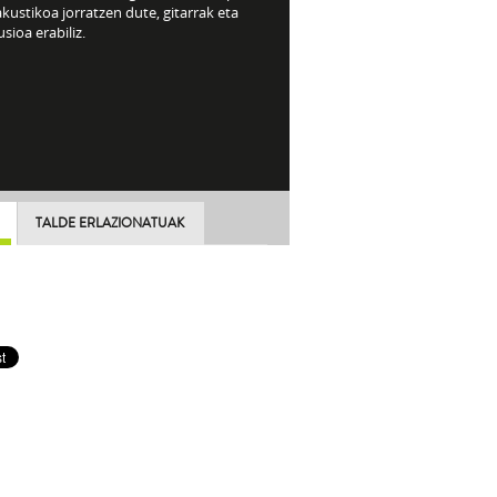
akustikoa jorratzen dute, gitarrak eta
sioa erabiliz.
TALDE ERLAZIONATUAK