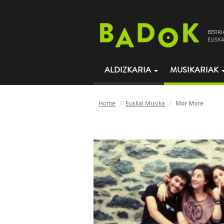
BERRI
EUSKA
ALDIZKARIA
MUSIKARIAK
Home
Euskal Musika
Mor More