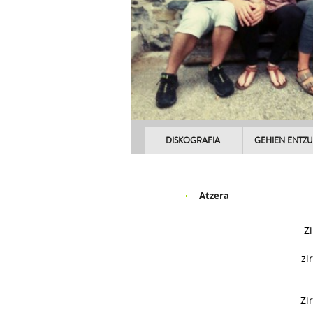
DISKOGRAFIA
GEHIEN ENTZ
Atzera
Z
zi
Zi