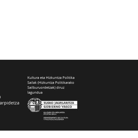
Kultura eta Hizkuntza Politika
Sailak (Hizkuntza Politikarako
Sailburuordetzak) diruz
lagundua
n
arpidetza