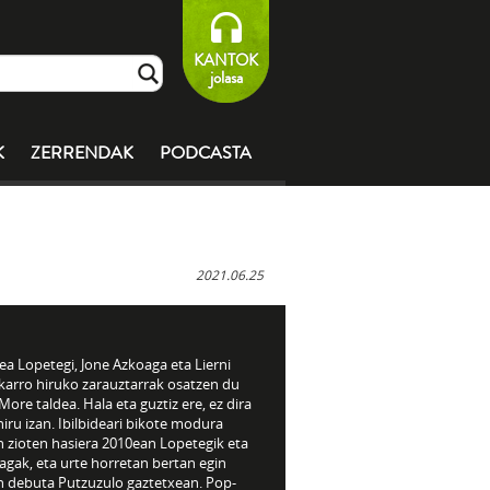
KANTOK
jolasa
K
ZERRENDAK
PODCASTA
2021.06.25
a Lopetegi, Jone Azkoaga eta Lierni
karro hiruko zarauztarrak osatzen du
ore taldea. Hala eta guztiz ere, ez dira
hiru izan. Ibilbideari bikote modura
 zioten hasiera 2010­ean Lopetegik eta
agak, eta urte horretan bertan egin
n debuta Putzuzulo gaztetxean. Pop-