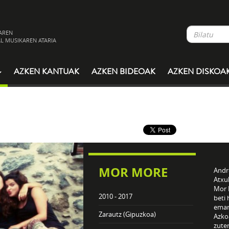
AREN
L MUSIKAREN ATARIA
AZKEN KANTUAK
AZKEN BIDEOAK
AZKEN DISKOA
MOR MORE
Andre
Atxu
Mor M
2010 - 2017
beti 
eman
Zarautz (Gipuzkoa)
Azko
zute