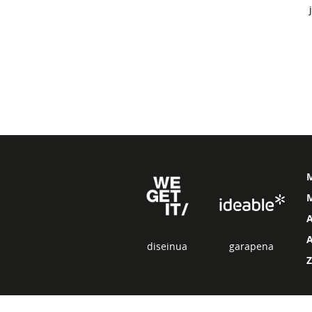
M
diseinua
garapena