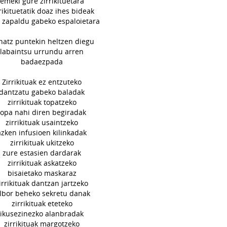
emeki gure zirrikituetara
rikituetatik doaz ihes bideak
z zapaldu gabeko espaloietara
hatz puntekin heltzen diegu
labaintsu urrundu arren
badaezpada
Zirrikituak ez entzuteko
dantzatu gabeko baladak
zirrikituak topatzeko
topa nahi diren begiradak
zirrikituak usaintzeko
azken infusioen kilinkadak
zirrikituak ukitzeko
zure estasien dardarak
zirrikituak askatzeko
bisaietako maskaraz
irrikituak dantzan jartzeko
ilbor beheko sekretu danak
zirrikituak eteteko
ikusezinezko alanbradak
zirrikituak margotzeko