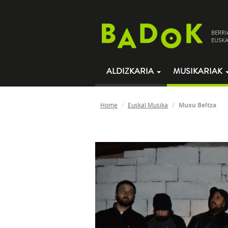
BERRI
EUSKA
ALDIZKARIA
MUSIKARIAK
Home
Euskal Musika
Muxu Beltza