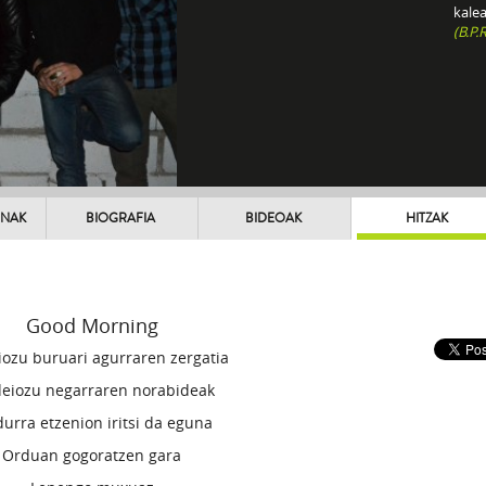
kale
(B.P.R
UNAK
BIOGRAFIA
BIDEOAK
HITZAK
Good Morning
iozu buruari agurraren zergatia
deiozu negarraren norabideak
durra etzenion iritsi da eguna
Orduan gogoratzen gara