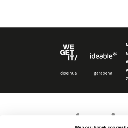
M
diseinua
garapena
Web orri honek cookieak e