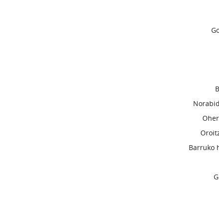
Go
B
Norabid
Oher
Oroit
Barruko 
G