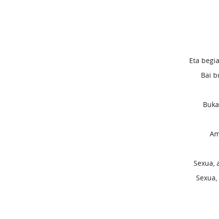
Eta begi
Bai b
Buka
Am
Sexua, 
Sexua,