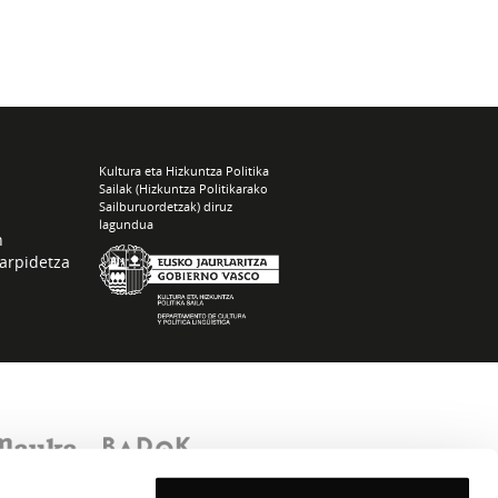
Kultura eta Hizkuntza Politika
Sailak (Hizkuntza Politikarako
Sailburuordetzak) diruz
lagundua
n
arpidetza