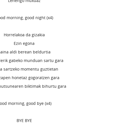
Lenengo muxuaz
od morning, good night (x4)
Horrelakoa da gizakia
Ezin egona
aina aldi berean beldurtia
erik gabeko munduan sartu gara
a sartzeko momentu guztietan
zapen honetaz gogoratzen gara
hutsunearen biktimak bihurtu gara
ood morning, good bye (x4)
BYE BYE