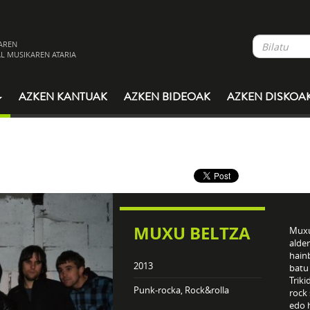
AREN
L MUSIKAREN ATARIA
AZKEN KANTUAK
AZKEN BIDEOAK
AZKEN DISKOA
MUXU BELTZA
Muxu
alde
hainb
2013
batu
Triki
Punk-rocka, Rock&rolla
rock
edo 