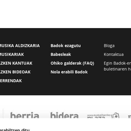
USIKA ALDIZKARIA
Badok ezagutu
Bloga
MUSIKARIAK
Babesleak
Kontaktua
AZKEN KANTUAK
Ohiko galderak (FAQ)
Egin Badok-e
buletinaren h
AZKEN BIDEOAK
Nola erabili Badok
ZERRENDAK
rabiltzen ditu