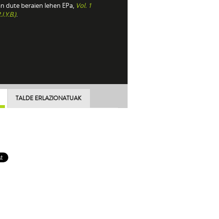
an dute beraien lehen EPa,
Vol. 1
.I.Y.B.)
.
TALDE ERLAZIONATUAK