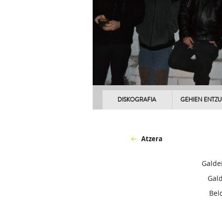
DISKOGRAFIA
GEHIEN ENTZ
Atzera
Galde
Gal
Bel