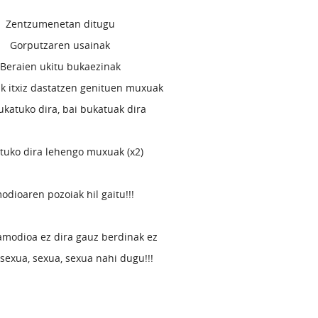
Zentzumenetan ditugu
Gorputzaren usainak
Beraien ukitu bukaezinak
ak itxiz dastatzen genituen muxuak
ukatuko dira, bai bukatuak dira
tuko dira lehengo muxuak (x2)
odioaren pozoiak hil gaitu!!!
amodioa ez dira gauz berdinak ez
 sexua, sexua, sexua nahi dugu!!!