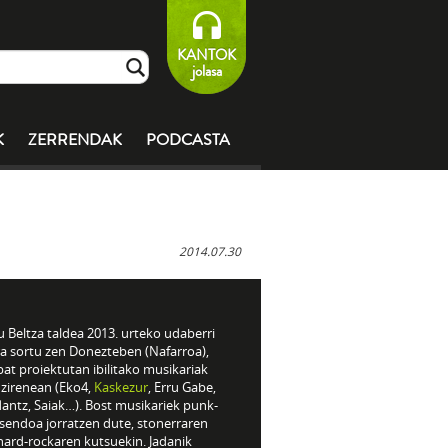
KANTOK
jolasa
K
ZERRENDAK
PODCASTA
2014.07.30
 Beltza taldea 2013. urteko udaberri
ra sortu zen Donezteben (Nafarroa),
at proiektutan ibilitako musikariak
 zirenean (Eko4,
Kaskezur
, Erru Gabe,
dantz, Saiak…). Bost musikariek punk-
 sendoa jorratzen dute, stonerraren
hard-rockaren kutsuekin. Jadanik