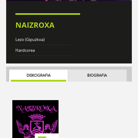
NAIZROXA
Lezo (Gipuzkoa)
Hardcorea
DISKOGRAFIA
BIOGRAFIA