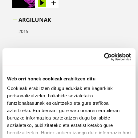
ARGILUNAK
2015
Web orri honek cookieak erabiltzen ditu
Cookieak erabiltzen ditugu edukiak eta iragarkiak
pertsonalizatzeko, baliabide sozialetako
funtzionaltasunak eskaintzeko eta gure trafikoa
aztertzeko. Era berean, gure web orriaren erabilerari
buruzko informazioa partekatzen dugu baliabide
sozialetako, publizitateko eta estatistiketako gure
hornitzaileekin. Horiek aukera izango dute informazio hori