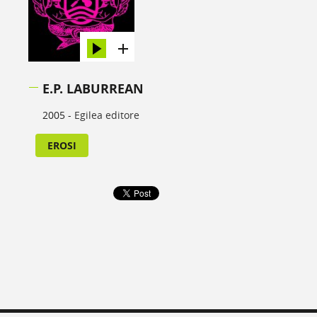
E.P. LABURREAN
2005 -
Egilea editore
EROSI