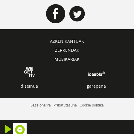
AZKEN KANTUAK
ZERRENDAK
MUSIKARIAK
diseinua
garapena
Lege oharra
Pribatutasuna
Cookie politika