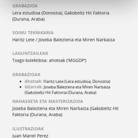
GRABAZIOA
Lera estudioa (Donostia), Gakobeltz Hit Faktoria
(Durana, Araba)
SOINU TEKNIKARIA
Haritz Lete / Joseba Baleztena eta Miren Narbaiza
LAGUNTZAILEAK
Txago kolektiboa: ahotsak ('MGGDP')
GRABAZIOAK
Ahotsak:
Haritz Lete (Lera estudioa, Donostia)
Gitarrak:
Joseba Baleztena eta Miren Narbaiza
(Gakobeltz Hit Faktoria (Durana, Araba)
NAHASKETA ETA MASTERIZAZIOA
Joseba Baleztena eta Miren Narbaiza (Gakobeltz Hit
Faktoria (Durana, Araba)
ILUSTRAZIOAK
Juan Manel Perez