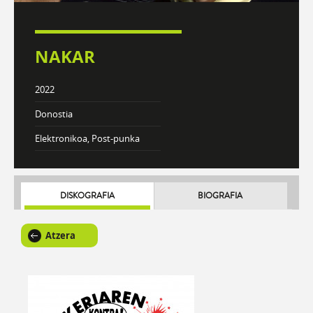
NAKAR
2022
Donostia
Elektronikoa, Post-punka
DISKOGRAFIA
BIOGRAFIA
Atzera