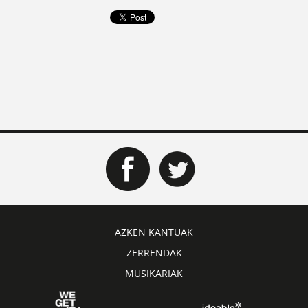
AZKEN KANTUAK
ZERRENDAK
MUSIKARIAK