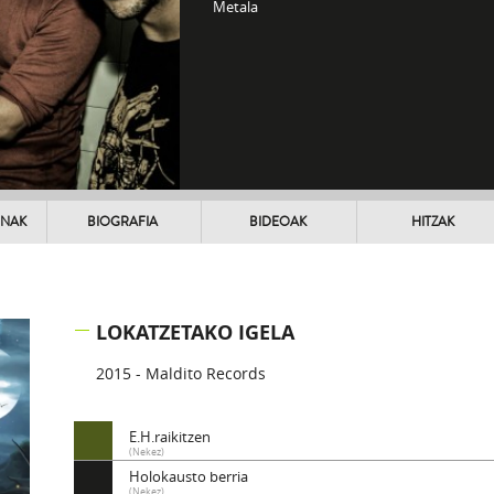
Metala
UNAK
BIOGRAFIA
BIDEOAK
HITZAK
LOKATZETAKO IGELA
2015 - Maldito Records
E.H.raikitzen
(Nekez)
Holokausto berria
(Nekez)