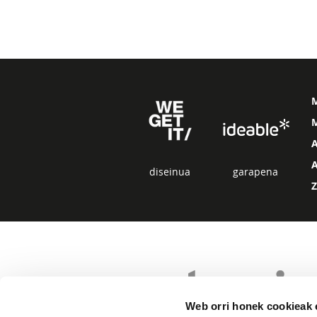
M
diseinua
garapena
Web orri honek cookieak e