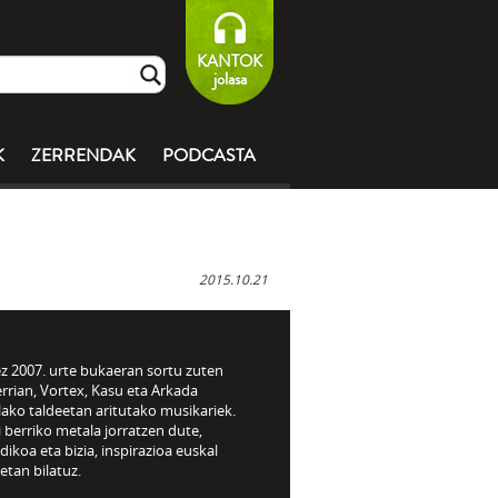
KANTOK
jolasa
K
ZERRENDAK
PODCASTA
2015.10.21
z 2007. urte bukaeran sortu zuten
rrian, Vortex, Kasu eta Arkada
ako taldeetan aritutako musikariek.
 berriko metala jorratzen dute,
ikoa eta bizia, inspirazioa euskal
etan bilatuz.