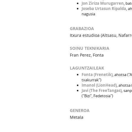
Jon Ziriza Murugarren
, bat
Joseba Urtasun Ripalda
, a
nagusia
GRABAZIOA
Itxura estudioa (Altsasu, Nafarr
SOINU TEKNIKARIA
Fran Perez, Fonta
LAGUNTZAILEAK
Fonta (Frenetik)
, ahotsa ("A
txakurrak")
Imanol (LionHead)
, ahotsa (
Javi (The FreeTangas)
, sanp
("Bizi", Fedetosia")
GENEROA
Metala