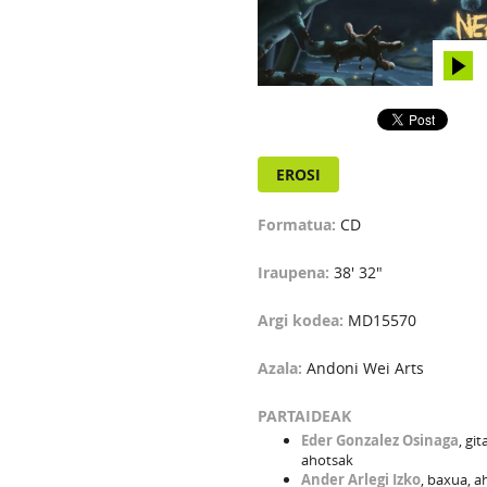
EROSI
Formatua:
CD
Iraupena:
38' 32"
Argi kodea:
MD15570
Azala:
Andoni Wei Arts
PARTAIDEAK
Eder Gonzalez Osinaga
, git
ahotsak
Ander Arlegi Izko
, baxua, a