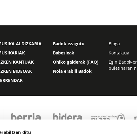
USIKA ALDIZKARIA
Badok ezagutu
Bloga
MUSIKARIAK
Babesleak
Kontaktua
AZKEN KANTUAK
Ohiko galderak (FAQ)
Egin Badok-e
buletinaren h
AZKEN BIDEOAK
Nola erabili Badok
ZERRENDAK
rabiltzen ditu