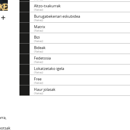
Altzo-txakurrak
(Nekez)
Burugabekeriari eskubidea
(Nekez)
Matrix
(Nekez)
Bizi
(Nekez)
Bideak
(Nekez)
Fedetosia
(Nekez)
Lokatzetako igela
(Nekez)
Free
(Nekez)
Haur jolasak
(Nekez)
arra,
hotsak