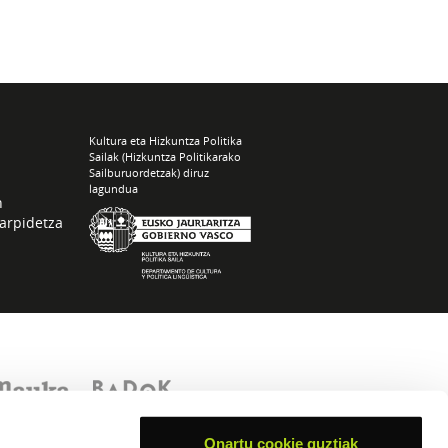
Kultura eta Hizkuntza Politika
Sailak (Hizkuntza Politikarako
Sailburuordetzak) diruz
lagundua
n
arpidetza
Onartu cookie guztiak