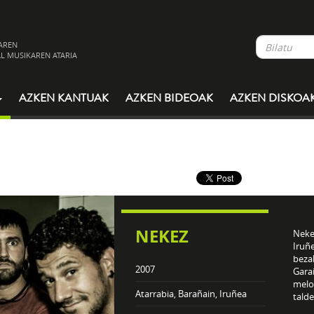
AREN
L MUSIKAREN ATARIA
AZKEN KANTUAK
AZKEN BIDEOAK
AZKEN DISKOA
NEKEZ
Neke
Iruñe
bezal
2007
Garai
melod
Atarrabia, Barañain, Iruñea
talde