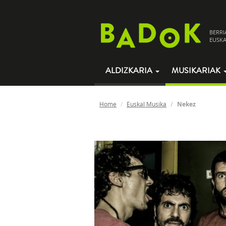
BERRI
EUSKA
ALDIZKARIA
MUSIKARIAK
Home
Euskal Musika
Nekez