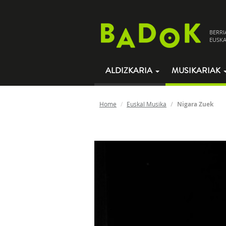
BERRI
EUSKA
ALDIZKARIA
MUSIKARIAK
Home
Euskal Musika
Nigara Zuek