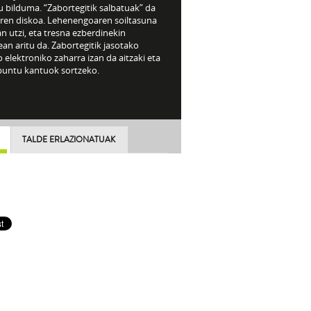
 bilduma. “Zabortegitik salbatuak” da
rren diskoa. Lehenengoaren soiltasuna
n utzi, eta tresna ezberdinekin
ean aritu da. Zabortegitik jasotako
 elektroniko zaharra izan da aitzaki eta
puntu kantuok sortzeko.
TALDE ERLAZIONATUAK