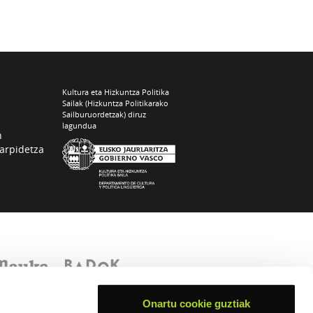
Kultura eta Hizkuntza Politika
Sailak (Hizkuntza Politikarako
Sailburuordetzak) diruz
lagundua
n
arpidetza
Onartu cookie guztiak