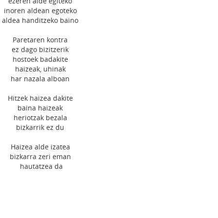
ezeren alde egiteko
inoren aldean egoteko
aldea handitzeko baino
Paretaren kontra
ez dago bizitzerik
hostoek badakite
haizeak, uhinak
har nazala alboan
Hitzek haizea dakite
baina haizeak
heriotzak bezala
bizkarrik ez du
Haizea alde izatea
bizkarra zeri eman
hautatzea da