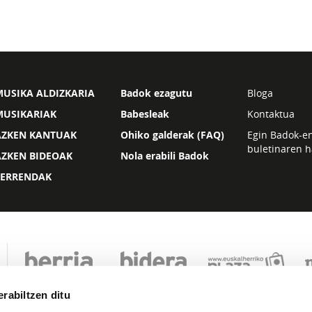
USIKA ALDIZKARIA
Badok ezagutu
Bloga
MUSIKARIAK
Babesleak
Kontaktua
AZKEN KANTUAK
Ohiko galderak (FAQ)
Egin Badok-e
buletinaren h
AZKEN BIDEOAK
Nola erabili Badok
ZERRENDAK
rabiltzen ditu