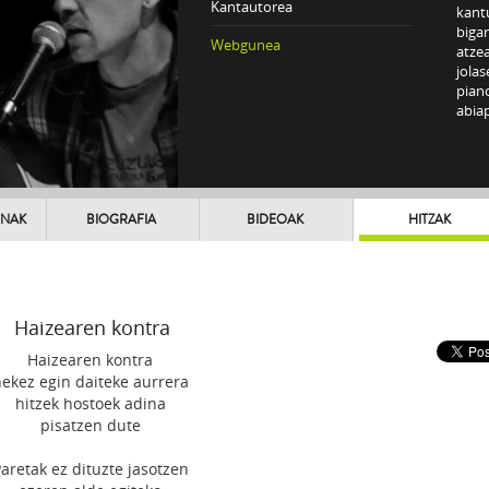
Kantautorea
kantu
biga
Webgunea
atzea
jolas
piano
abia
UNAK
BIOGRAFIA
BIDEOAK
HITZAK
Haizearen kontra
Haizearen kontra
nekez egin daiteke aurrera
hitzek hostoek adina
pisatzen dute
aretak ez dituzte jasotzen