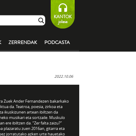
KANTOK
jolasa
K
ZERRENDAK
PODCASTA
2022.10.06
ra Zuek Ander Fernandezen bakarkako
ktua da. Teatroa, poesia, zirkoa eta
a ikuskizunen artean ibiltzen da
neko musikari eta sortzaile. Muskulo
an ere ibiltzen da. “Zer falta zaizu?”
a plazaratu zuen 2016an, gitarra eta
sez jorratutako azken urte hauetako