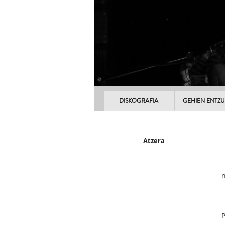
DISKOGRAFIA
GEHIEN ENTZ
Atzera
P