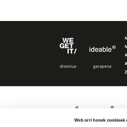
M
diseinua
garapena
Web orri honek cookieak e