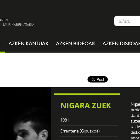
AREN
L MUSIKAREN ATARIA
AZKEN KANTUAK
AZKEN BIDEOAK
AZKEN DISKOA
NIGARA ZUEK
Niga
proie
dantz
1981
zuze
talde
Errenteria (Gipuzkoa)
disko
ahot