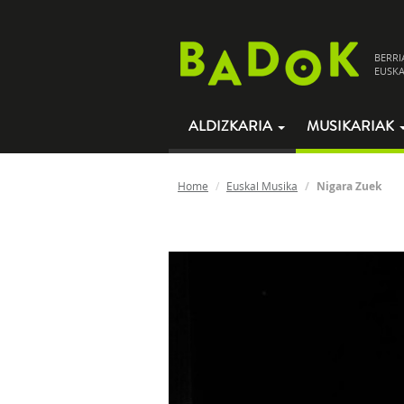
BERRI
EUSKA
ALDIZKARIA
MUSIKARIAK
Home
Euskal Musika
Nigara Zuek