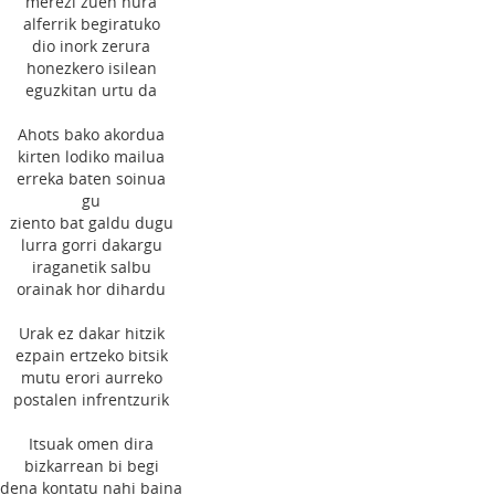
merezi zuen hura
alferrik begiratuko
dio inork zerura
honezkero isilean
eguzkitan urtu da
Ahots bako akordua
kirten lodiko mailua
erreka baten soinua
gu
ziento bat galdu dugu
lurra gorri dakargu
iraganetik salbu
orainak hor dihardu
Urak ez dakar hitzik
ezpain ertzeko bitsik
mutu erori aurreko
postalen infrentzurik
Itsuak omen dira
bizkarrean bi begi
dena kontatu nahi baina