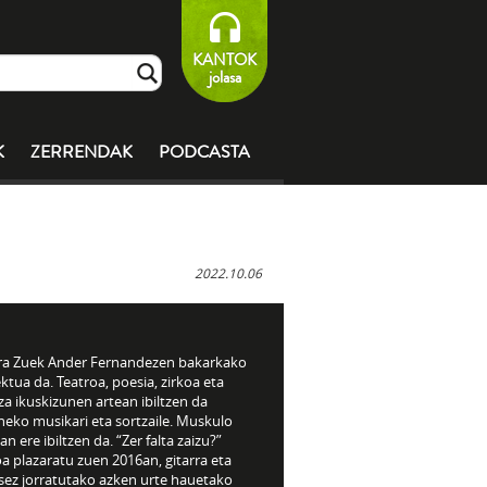
KANTOK
jolasa
K
ZERRENDAK
PODCASTA
2022.10.06
ra Zuek Ander Fernandezen bakarkako
ktua da. Teatroa, poesia, zirkoa eta
a ikuskizunen artean ibiltzen da
neko musikari eta sortzaile. Muskulo
an ere ibiltzen da. “Zer falta zaizu?”
a plazaratu zuen 2016an, gitarra eta
sez jorratutako azken urte hauetako