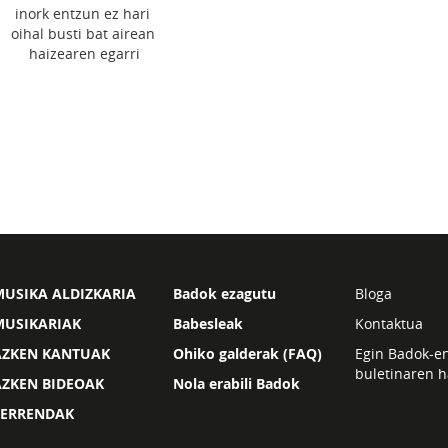
inork entzun ez hari
oihal busti bat airean
haizearen egarri
USIKA ALDIZKARIA
Badok ezagutu
Bloga
MUSIKARIAK
Babesleak
Kontaktua
AZKEN KANTUAK
Ohiko galderak (FAQ)
Egin Badok-e
buletinaren h
AZKEN BIDEOAK
Nola erabili Badok
ZERRENDAK