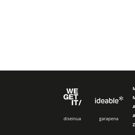
M
diseinua
garapena