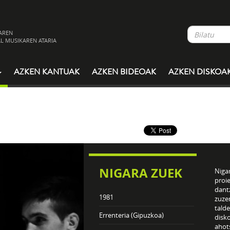
AREN
L MUSIKAREN ATARIA
AZKEN KANTUAK
AZKEN BIDEOAK
AZKEN DISKOA
NIGARA ZUEK
Niga
proie
dantz
1981
zuze
talde
Errenteria (Gipuzkoa)
disko
ahot