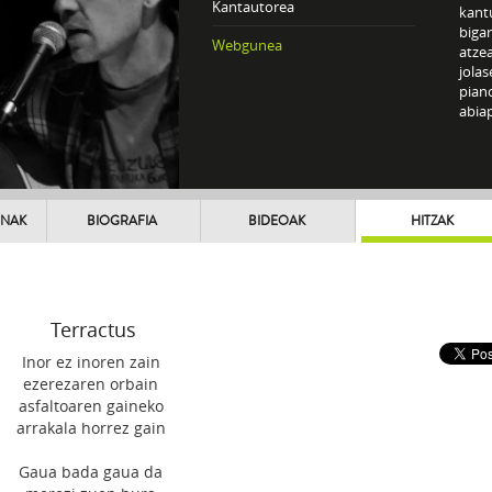
Kantautorea
kantu
biga
Webgunea
atzea
jolas
piano
abia
UNAK
BIOGRAFIA
BIDEOAK
HITZAK
Terractus
Inor ez inoren zain
ezerezaren orbain
asfaltoaren gaineko
arrakala horrez gain
Gaua bada gaua da