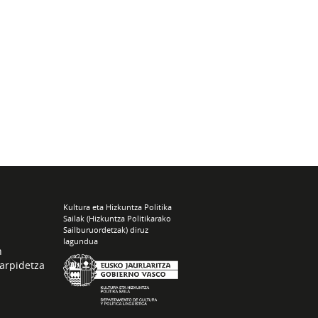
Kultura eta Hizkuntza Politika
Sailak (Hizkuntza Politikarako
Sailburuordetzak) diruz
lagundua
n
arpidetza