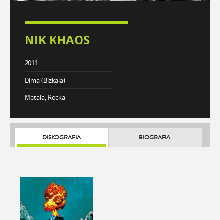
NIK KHAOS
2011
Dima (Bizkaia)
Metala, Rocka
DISKOGRAFIA
BIOGRAFIA