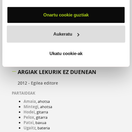
Onartu cookie guztiak
Aukeratu
Ukatu cookie-ak
ARGIAK LEKURIK EZ DUENEAN
2012 -
Egilea editore
PARTAIDEAK
Amaia
, ahotsa
Mintegi
, ahotsa
Hodei
, gitarra
Pelox
, gitarra
Patxi
, baxua
Ugaitz
, bateria