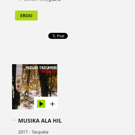
EROSI
MUSIKA ALA HIL
2017 -
Taupaka