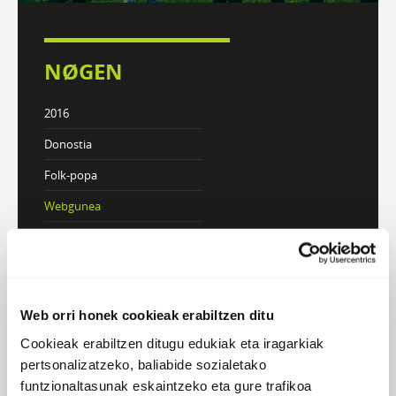
NØGEN
2016
Donostia
Folk-popa
Webgunea
KONTZERTUAK
Web orri honek cookieak erabiltzen ditu
DISKOGRAFIA
BIOGRAFIA
Cookieak erabiltzen ditugu edukiak eta iragarkiak
pertsonalizatzeko, baliabide sozialetako
funtzionaltasunak eskaintzeko eta gure trafikoa