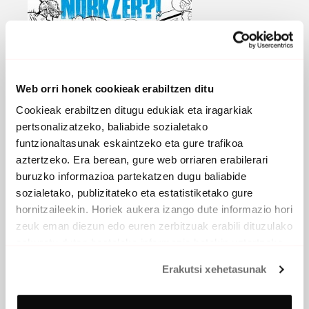
Web orri honek cookieak erabiltzen ditu
Cookieak erabiltzen ditugu edukiak eta iragarkiak
pertsonalizatzeko, baliabide sozialetako
funtzionaltasunak eskaintzeko eta gure trafikoa
aztertzeko. Era berean, gure web orriaren erabilerari
buruzko informazioa partekatzen dugu baliabide
sozialetako, publizitateko eta estatistiketako gure
hornitzaileekin. Horiek aukera izango dute informazio hori
zeuk eman diezun edo euren zerbitzuak erabili dituzulako
NORKZER?!
eskuratu duten bestelako informazio batekin uztartzeko.
2017 - Egilea editore
Erakutsi xehetasunak
Intro