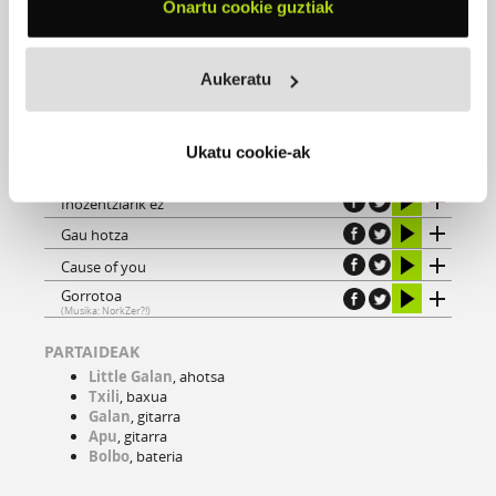
Onartu cookie guztiak
NorkZer?!
Fight
Berriro hasi
Aukeratu
Gogor beti
Bidai luze bat
Ukatu cookie-ak
No turning back
Inozentziarik ez
Gau hotza
Cause of you
Gorrotoa
(Musika: NorkZer?!)
PARTAIDEAK
Little Galan
, ahotsa
Txili
, baxua
Galan
, gitarra
Apu
, gitarra
Bolbo
, bateria