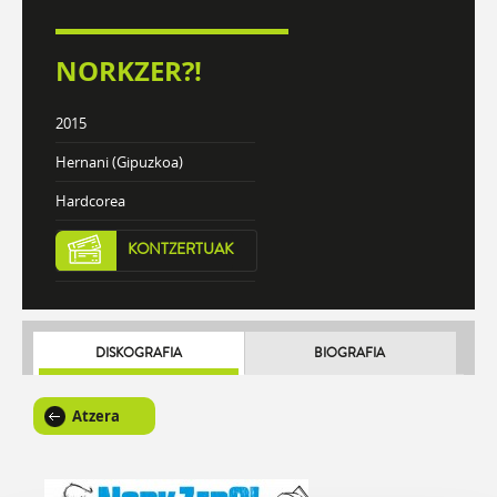
NORKZER?!
2015
Hernani (Gipuzkoa)
Hardcorea
KONTZERTUAK
DISKOGRAFIA
BIOGRAFIA
Atzera