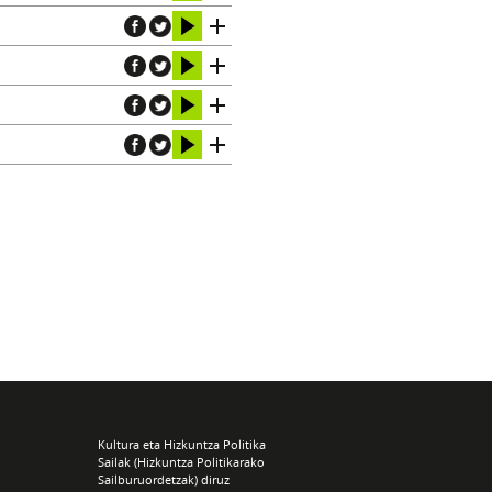
Kultura eta Hizkuntza Politika
Sailak (Hizkuntza Politikarako
Sailburuordetzak) diruz