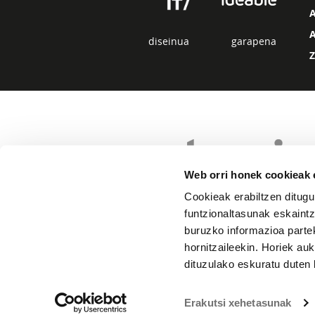
diseinua
garapena
Web orri honek cookieak e
Cookieak erabiltzen ditugu
funtzionaltasunak eskaintz
buruzko informazioa partek
hornitzaileekin. Horiek au
dituzulako eskuratu duten 
Erakutsi xehetasunak