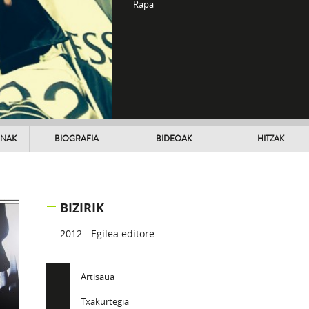
Rapa
UNAK
BIOGRAFIA
BIDEOAK
HITZAK
BIZIRIK
2012 - Egilea editore
Artisaua
Txakurtegia