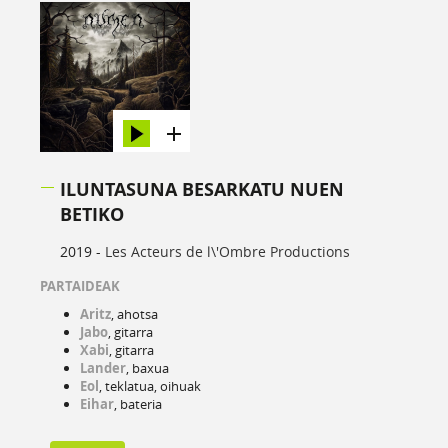
ILUNTASUNA BESARKATU NUEN
BETIKO
2019 -
Les Acteurs de l\'Ombre Productions
PARTAIDEAK
Aritz
, ahotsa
Jabo
, gitarra
Xabi
, gitarra
Lander
, baxua
Eol
, teklatua, oihuak
Eihar
, bateria