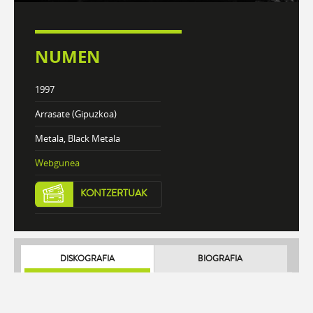
NUMEN
1997
Arrasate (Gipuzkoa)
Metala, Black Metala
Webgunea
KONTZERTUAK
DISKOGRAFIA
BIOGRAFIA