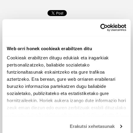
Web orri honek cookieak erabiltzen ditu
Cookieak erabiltzen ditugu edukiak eta iragarkiak
pertsonalizatzeko, baliabide sozialetako
funtzionaltasunak eskaintzeko eta gure trafikoa
aztertzeko. Era berean, gure web orriaren erabilerari
buruzko informazioa partekatzen dugu baliabide
sozialetako, publizitateko eta estatistiketako gure
BASOAREN SEMEAK
hornitzaileekin. Horiek aukera izango dute informazio hori
zeuk eman diezun edo euren zerbitzuak erabili dituzulako
2004 -
Goi Music
eskuratu duten bestelako informazio batekin uztartzeko.
PARTAIDEAK
Erakutsi xehetasunak
Aritz
, ahotsa eta koruak
Jabo
, gitarrak