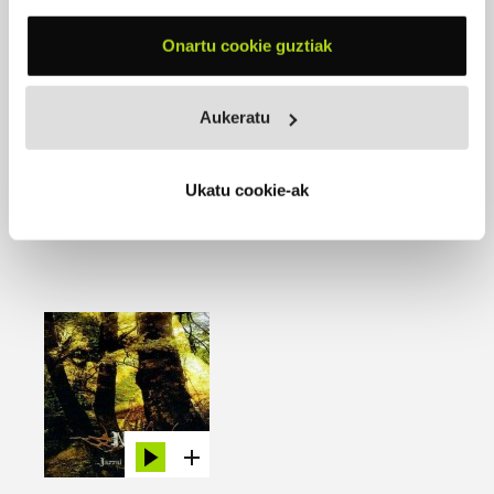
Unai
, gitarrak
Otuto
, baxua
Onartu cookie guztiak
Eöl
, teklatuak
Karlos
, bateria
Aukeratu
EROSI
Ukatu cookie-ak