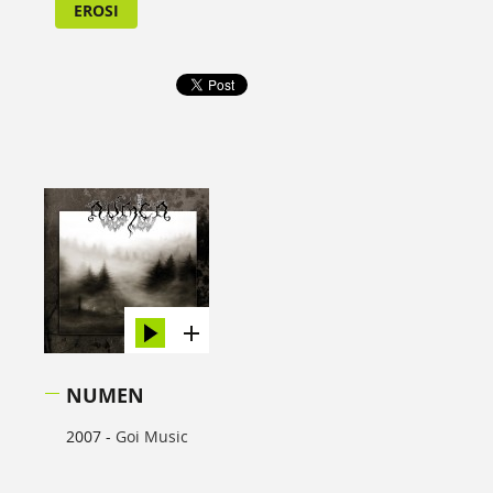
EROSI
NUMEN
2007 -
Goi Music