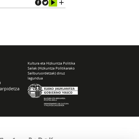
Kultura eta Hizkuntza Politika
Sailak (Hizkuntza Politikarako
Sailburuordetzak) diruz
lagundua
n
arpidetza