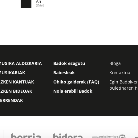
Ari
(Ødei)
USIKA ALDIZKARIA
Badok ezagutu
Bloga
MUSIKARIAK
Babesleak
Kontaktua
AZKEN KANTUAK
Ohiko galderak (FAQ)
Egin Badok-e
buletinaren h
AZKEN BIDEOAK
Nola erabili Badok
ZERRENDAK