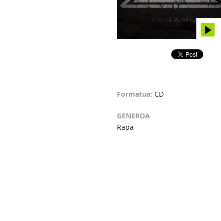
Formatua:
CD
GENEROA
Rapa