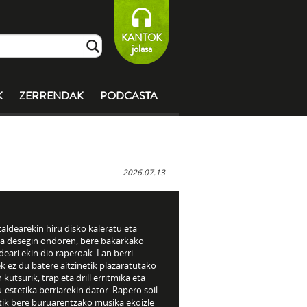
KANTOK
jolasa
K
ZERRENDAK
PODCASTA
2026.07.13
taldearekin hiru disko kaleratu eta
ea desegin ondoren, bere bakarkako
ideari ekin dio raperoak. Lan berri
 ez du batere aitzinetik plazaratutako
 kutsurik, trap eta drill erritmika eta
-estetika berriarekin dator. Rapero soil
etik bere buruarentzako musika ekoizle