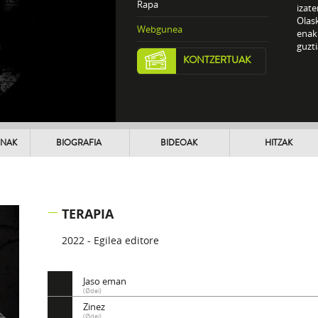
Rapa
izate
Olas
Webgunea
enak
guzti
KONTZERTUAK
UNAK
BIOGRAFIA
BIDEOAK
HITZAK
TERAPIA
2022 - Egilea editore
Jaso eman
(Ødei)
Zinez
(Ødei)