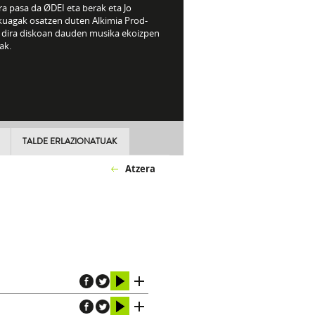
ra pasa da ØDEI eta berak eta Jo
kuagak osatzen duten Alkimia Prod-
 dira diskoan dauden musika ekoizpen
ak.
TALDE ERLAZIONATUAK
Atzera