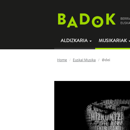
BERRI
EUSKA
ALDIZKARIA
MUSIKARIAK
Home
Euskal Musika
Ødei