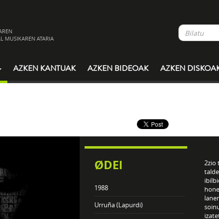
AREN
L MUSIKAREN ATARIA
AZKEN KANTUAK
AZKEN BIDEOAK
AZKEN DISKOA
ØDEI
2zio 
tald
ibilb
1988
honek
lanen
Urruña (Lapurdi)
soinu
izat