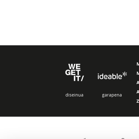
M
diseinua
garapena