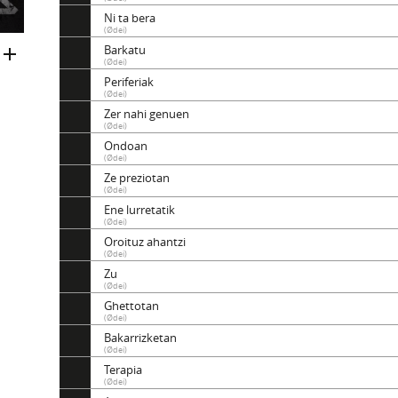
Ni ta bera
(Ødei)
Barkatu
(Ødei)
Periferiak
(Ødei)
Zer nahi genuen
(Ødei)
Ondoan
(Ødei)
Ze preziotan
(Ødei)
Ene lurretatik
(Ødei)
Oroituz ahantzi
(Ødei)
Zu
(Ødei)
Ghettotan
(Ødei)
Bakarrizketan
(Ødei)
Terapia
(Ødei)