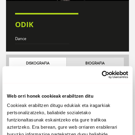
ODIK
Dance
DISKOGRAFIA
BIOGRAFIA
Atzera
Web orri honek cookieak erabiltzen ditu
Cookieak erabiltzen ditugu edukiak eta iragarkiak
pertsonalizatzeko, baliabide sozialetako
funtzionaltasunak eskaintzeko eta gure trafikoa
aztertzeko. Era berean, gure web orriaren erabilerari
buruzko informazioa partekatzen dugu baliabide