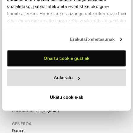
sozialetako, publizitateko eta estatistiketako gure
hornitzaileekin. Horiek aukera izango dute informazio hori
zeuk eman diezun edo euren zerbitzuak erabili dituzulako
eskuratu duten bestelako informazio batekin uztartzeko.
Erakutsi xehetasunak
Onartu cookie guztiak
AZKEN DANTZA (SG-DG)
Aukeratu
2022 - Run Down Music
Azken dantza
Ukatu cookie-ak
(Hitzak: Odik-Musika: Carl Watermark)
Formatua:
DG (digitala)
GENEROA
Dance