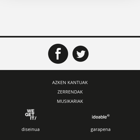
AZKEN KANTUAK
ZERRENDAK
MUSIKARIAK
diseinua
garapena