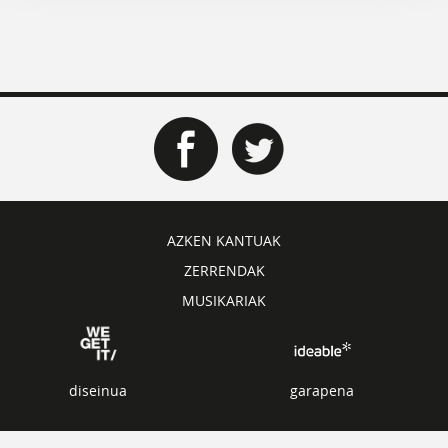
AZKEN KANTUAK
ZERRENDAK
MUSIKARIAK
diseinua
garapena