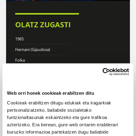
OLATZ ZUGASTI
1965
Hernani (Gipuzkoa)
Folka
Webgunea
KONTZERTUAK
Web orri honek cookieak erabiltzen ditu
Cookieak erabiltzen ditugu edukiak eta iragarkiak
pertsonalizatzeko, baliabide sozialetako
DISKOGRAFIA
BIOGRAFIA
funtzionaltasunak eskaintzeko eta gure trafikoa
aztertzeko. Era berean, gure web orriaren erabilerari
buruzko informazioa partekatzen dugu baliabide