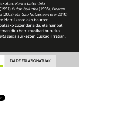
diskotan:
Kantu baten bila
(1991),
Bulun bulunka
(1998),
Elearen
a
(2002) eta
Gau hotzenean ere
(2010).
ko Herri Ikastolako haurren
batzako zuzendaria da, eta hainbat
 eman ditu herri musikari buruzko
aita
saioa aurkezten Euskadi Irratian.
TALDE ERLAZIONATUAK