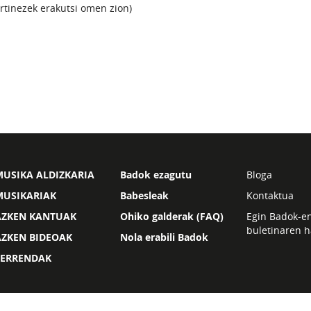
rtinezek erakutsi omen zion)
USIKA ALDIZKARIA
Badok ezagutu
Bloga
MUSIKARIAK
Babesleak
Kontaktua
AZKEN KANTUAK
Ohiko galderak (FAQ)
Egin Badok-e
buletinaren h
AZKEN BIDEOAK
Nola erabili Badok
ZERRENDAK