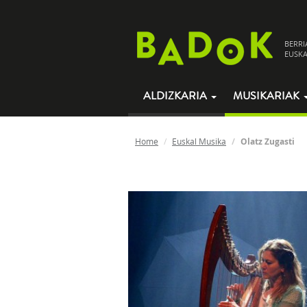
BERRI
EUSKA
ALDIZKARIA
MUSIKARIAK
Home
Euskal Musika
Olatz Zugasti