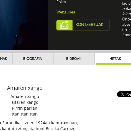
Folka
lau 
nabil
Webgunea
laino
Orio
abes
KONTZERTUAK
urte
Kant
UNAK
BIOGRAFIA
BIDEOAK
HITZAK
Amaren xango
Amaren xango
aitaren xango
Pirrin parran
ttan ttan ttan
k Saran ikasi zuen 1924an kantutxo hau,
k kantatu zion, eta honi Berako Carmen