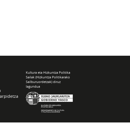
Kultura eta Hizkuntza Politika
Sailak (Hizkuntza Politikarako
Sailburuordetzak) diruz
lagundua
n
arpidetza