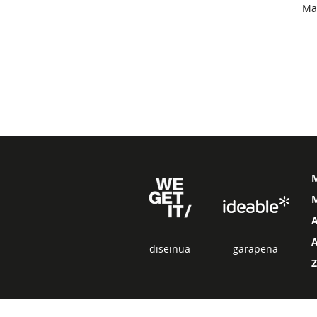
Ma
M
diseinua
garapena