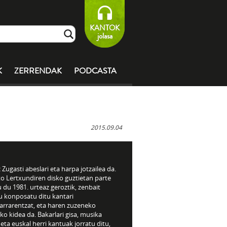
KANTOK
jolasa
K
ZERRENDAK
PODCASTA
2015.09.04
 Zugasti abeslari eta harpa jotzailea da.
to Lertxundiren disko guztietan parte
 du 1981. urteaz geroztik, zenbait
u konposatu ditu kantari
tarrarentzat, eta haren zuzeneko
ko kidea da. Bakarlari gisa, musika
 eta euskal herri kantuak jorratu ditu,