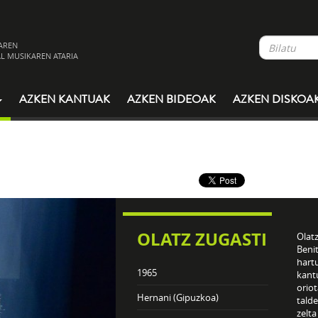
AREN
L MUSIKAREN ATARIA
AZKEN KANTUAK
AZKEN BIDEOAK
AZKEN DISKOA
OLATZ ZUGASTI
Olatz
Beni
hartu
1965
kant
orio
Hernani (Gipuzkoa)
talde
zelta