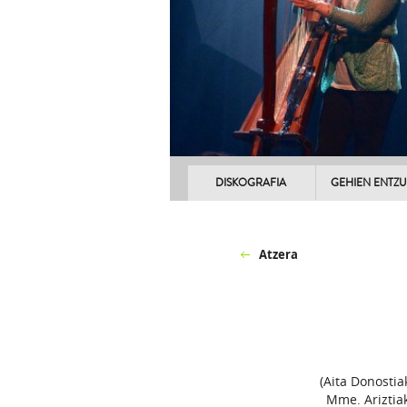
DISKOGRAFIA
GEHIEN ENTZ
Atzera
(Aita Donostia
Mme. Ariztia