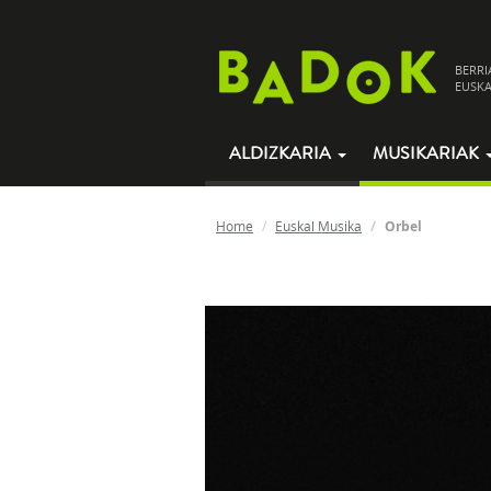
BERRI
EUSKA
ALDIZKARIA
MUSIKARIAK
Home
Euskal Musika
Orbel