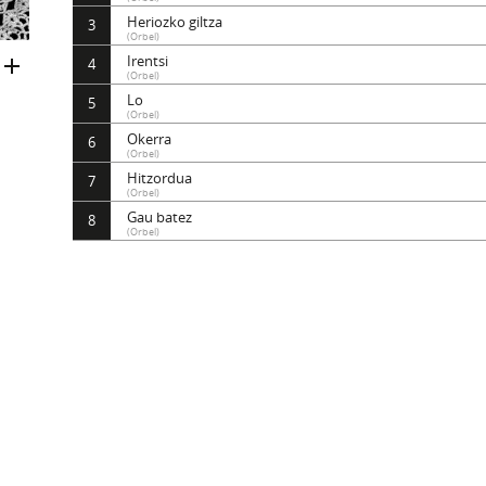
Heriozko giltza
3
(Orbel)
Irentsi
4
(Orbel)
Lo
5
(Orbel)
Okerra
6
(Orbel)
Hitzordua
7
(Orbel)
Gau batez
8
(Orbel)