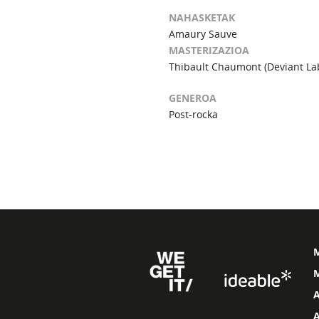
NAHASKETAK
Amaury Sauve
MASTERIZAZIOA
Thibault Chaumont (Deviant La
GENEROA
Post-rocka
M