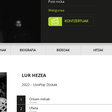
Post-rocka
Webgunea
KONTZERTUAK
UNAK
BIOGRAFIA
BIDEOAK
HITZAK
LUR HEZEA
2022 - UsoPop Diskak
Orbain irekiak
1
(Orbel)
Ufada
2
(Orbel)