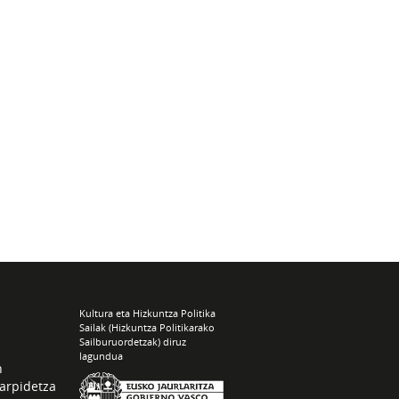
Kultura eta Hizkuntza Politika
Sailak (Hizkuntza Politikarako
Sailburuordetzak) diruz
lagundua
n
arpidetza