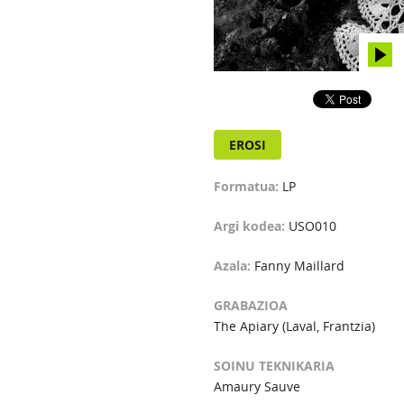
EROSI
Formatua:
LP
Argi kodea:
USO010
Azala:
Fanny Maillard
GRABAZIOA
The Apiary (Laval, Frantzia)
SOINU TEKNIKARIA
Amaury Sauve