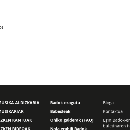
b)
USIKA ALDIZKARIA
Badok ezagutu
Bloga
MUSIKARIAK
Babesleak
Kontaktua
AZKEN KANTUAK
Ohiko galderak (FAQ)
Egin Badok-e
buletinaren h
AZKEN BIDEOAK
Nola erabili Badok