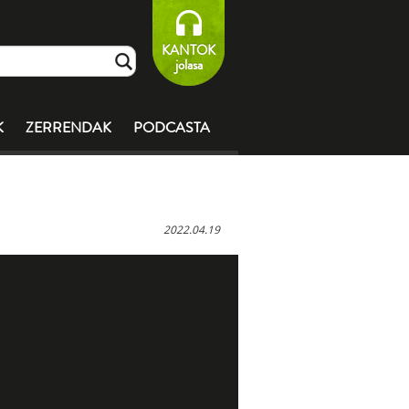
KANTOK
jolasa
K
ZERRENDAK
PODCASTA
2022.04.19