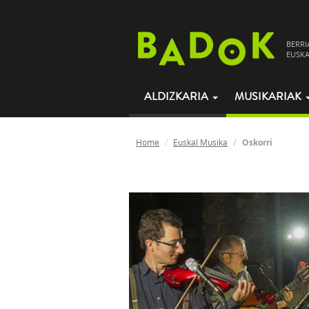
BERRI
EUSKA
ALDIZKARIA
MUSIKARIAK
Home
Euskal Musika
Oskorri