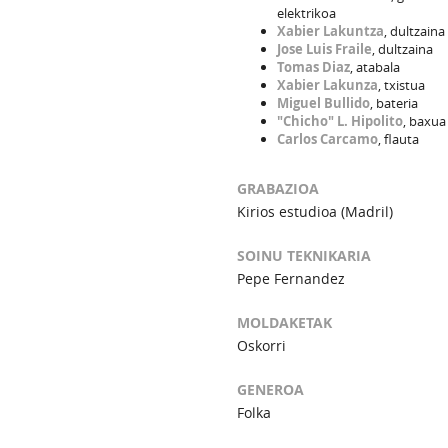
elektrikoa
Xabier Lakuntza
, dultzaina
Jose Luis Fraile
, dultzaina
Tomas Diaz
, atabala
Xabier Lakunza
, txistua
Miguel Bullido
, bateria
"Chicho" L. Hipolito
, baxua
Carlos Carcamo
, flauta
GRABAZIOA
Kirios estudioa (Madril)
SOINU TEKNIKARIA
Pepe Fernandez
MOLDAKETAK
Oskorri
GENEROA
Folka