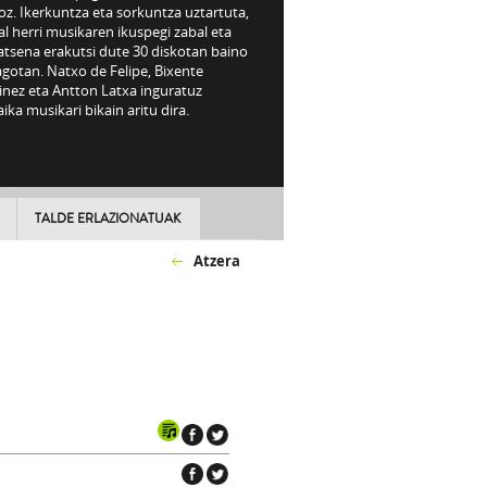
oz. Ikerkuntza eta sorkuntza uztartuta,
l herri musikaren ikuspegi zabal eta
atsena erakutsi dute 30 diskotan baino
gotan. Natxo de Felipe, Bixente
inez eta Antton Latxa inguratuz
ka musikari bikain aritu dira.
TALDE ERLAZIONATUAK
Atzera