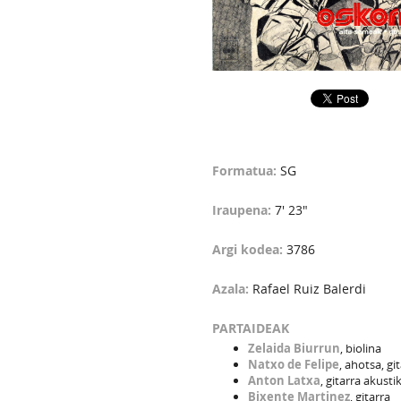
Formatua:
SG
Iraupena:
7' 23"
Argi kodea:
3786
Azala:
Rafael Ruiz Balerdi
PARTAIDEAK
Zelaida Biurrun
, biolina
Natxo de Felipe
, ahotsa, gi
Anton Latxa
, gitarra akusti
Bixente Martinez
, gitarra