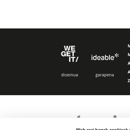
M
diseinua
garapena
Web orri honek cookieak e