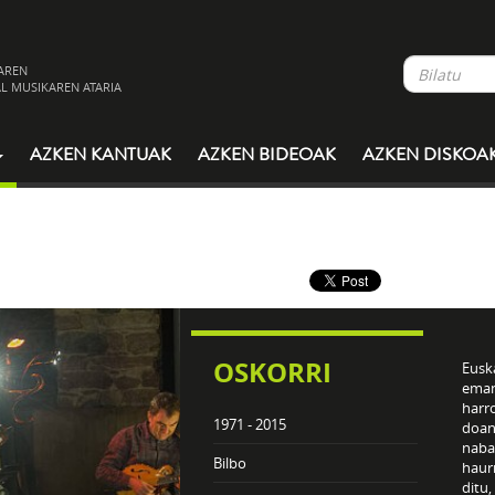
AREN
L MUSIKAREN ATARIA
AZKEN KANTUAK
AZKEN BIDEOAK
AZKEN DISKOA
OSKORRI
Euska
eman
harro
1971 - 2015
doan
naba
Bilbo
haur
ditu,