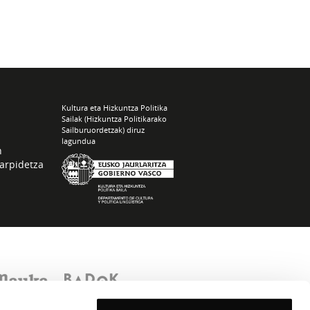
Kultura eta Hizkuntza Politika
Sailak (Hizkuntza Politikarako
Sailburuordetzak) diruz
lagundua
n
arpidetza