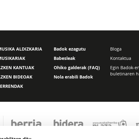
USIKA ALDIZKARIA
Badok ezagutu
Bloga
MUSIKARIAK
Babesleak
Kontaktua
AZKEN KANTUAK
Ohiko galderak (FAQ)
Egin Badok-e
buletinaren h
AZKEN BIDEOAK
Nola erabili Badok
ZERRENDAK
rabiltzen ditu