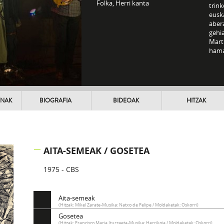
Folka, Herri kanta
trink
euska
aber
gehia
Mart
hamai
UNAK
BIOGRAFIA
BIDEOAK
HITZAK
AITA-SEMEAK / GOSETEA
1975 - CBS
Aita-semeak
(Hitzak: Mikel Zarate-Musika: Natxo de Felipe / Moldaketak: Oskorri)
Gosetea
(Hitzak: Francisco Maria Iturzaeta-Musika: Herrikoia / Moldaketak: Oskorri)