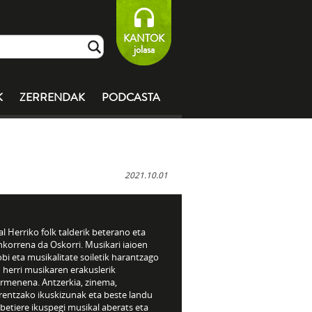
KANTOK
jolasa
K
ZERRENDAK
PODCASTA
2021.10.01
l Herriko folk talderik beterano eta
korrena da Oskorri. Musikari iaioen
bi eta musikalitate soiletik harantzago
 herri musikaren erakuslerik
rmenena. Antzerkia, zinema,
rentzako ikuskizunak eta beste landu
 betiere ikuspegi musikal aberats eta