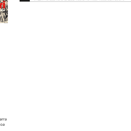
tarra
koa