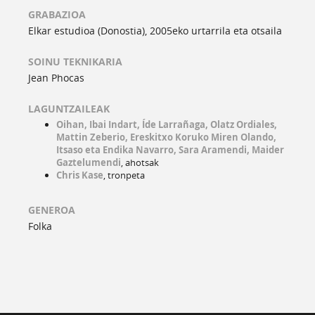
GRABAZIOA
Elkar estudioa (Donostia), 2005eko urtarrila eta otsaila
SOINU TEKNIKARIA
Jean Phocas
LAGUNTZAILEAK
Oihan, Ibai Indart, Íde Larrañaga, Olatz Ordiales,
Mattin Zeberio, Ereskitxo Koruko Miren Olando,
Itsaso eta Endika Navarro, Sara Aramendi, Maider
Gaztelumendi
, ahotsak
Chris Kase
, tronpeta
GENEROA
Folka