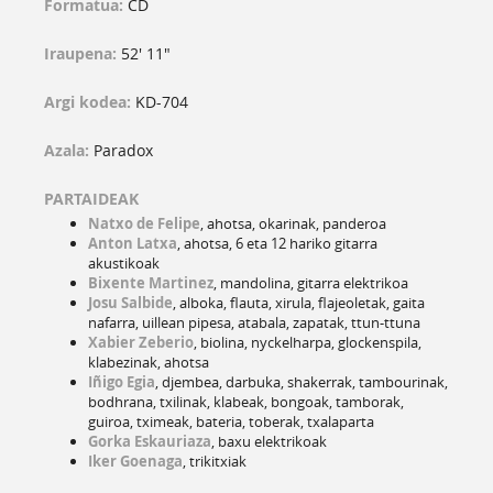
Formatua:
CD
Iraupena:
52' 11"
Argi kodea:
KD-704
Azala:
Paradox
PARTAIDEAK
Natxo de Felipe
, ahotsa, okarinak, panderoa
Anton Latxa
, ahotsa, 6 eta 12 hariko gitarra
akustikoak
Bixente Martinez
, mandolina, gitarra elektrikoa
Josu Salbide
, alboka, flauta, xirula, flajeoletak, gaita
nafarra, uillean pipesa, atabala, zapatak, ttun-ttuna
Xabier Zeberio
, biolina, nyckelharpa, glockenspila,
klabezinak, ahotsa
Iñigo Egia
, djembea, darbuka, shakerrak, tambourinak,
bodhrana, txilinak, klabeak, bongoak, tamborak,
guiroa, tximeak, bateria, toberak, txalaparta
Gorka Eskauriaza
, baxu elektrikoak
Iker Goenaga
, trikitxiak