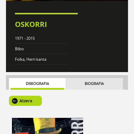
OSKORRI
1971 - 2015
Bilbo
Folka, Herri kanta
DISKOGRAFIA
BIOGRAFIA
Atzera