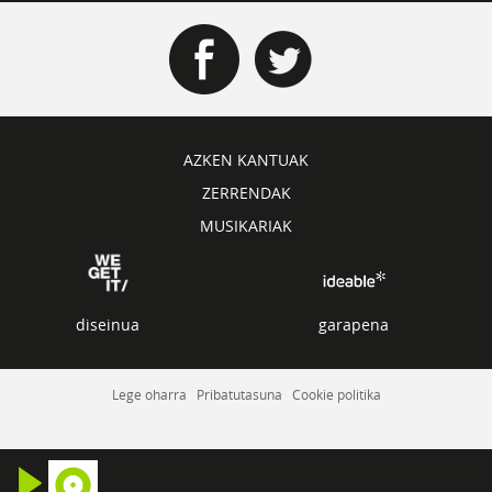
AZKEN KANTUAK
ZERRENDAK
MUSIKARIAK
diseinua
garapena
Lege oharra
Pribatutasuna
Cookie politika