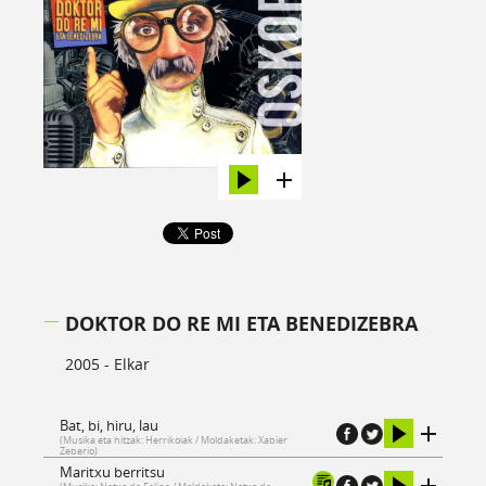
DOKTOR DO RE MI ETA BENEDIZEBRA
2005 - Elkar
Bat, bi, hiru, lau
(Musika eta hitzak: Herrikoiak / Moldaketak: Xabier
Zeberio)
Maritxu berritsu