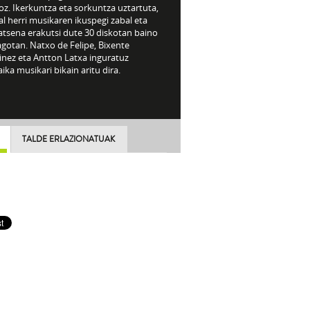
oz. Ikerkuntza eta sorkuntza uztartuta,
l herri musikaren ikuspegi zabal eta
atsena erakutsi dute 30 diskotan baino
gotan. Natxo de Felipe, Bixente
inez eta Antton Latxa inguratuz
ka musikari bikain aritu dira.
TALDE ERLAZIONATUAK