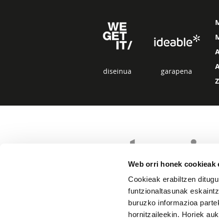
M
diseinua
garapena
Web orri honek cookieak e
Cookieak erabiltzen ditugu
funtzionaltasunak eskaintz
buruzko informazioa partek
hornitzaileekin. Horiek au