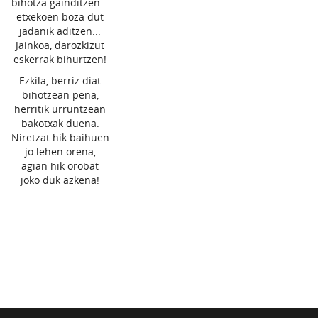
bihotza gainditzen...
etxekoen boza dut
jadanik aditzen...
Jainkoa, darozkizut
eskerrak bihurtzen!
Ezkila, berriz diat
bihotzean pena,
herritik urruntzean
bakotxak duena.
Niretzat hik baihuen
jo lehen orena,
agian hik orobat
joko duk azkena!