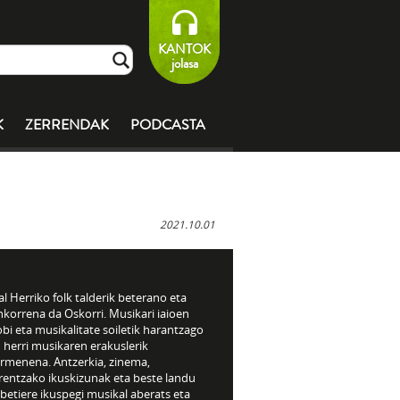
KANTOK
jolasa
K
ZERRENDAK
PODCASTA
2021.10.01
l Herriko folk talderik beterano eta
korrena da Oskorri. Musikari iaioen
bi eta musikalitate soiletik harantzago
 herri musikaren erakuslerik
rmenena. Antzerkia, zinema,
rentzako ikuskizunak eta beste landu
 betiere ikuspegi musikal aberats eta