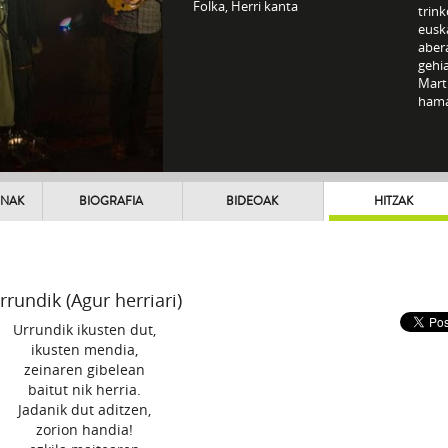
Folka, Herri kanta
trink
euska
aber
gehia
Mart
hamai
UNAK
BIOGRAFIA
BIDEOAK
HITZAK
rrundik (Agur herriari)
Urrundik ikusten dut,
ikusten mendia,
zeinaren gibelean
baitut nik herria.
Jadanik dut aditzen,
zorion handia!