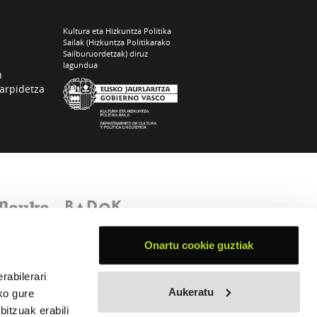
Kultura eta Hizkuntza Politika
Sailak (Hizkuntza Politikarako
Sailburuordetzak) diruz
lagundua
n
arpidetza
Onartu cookie guztiak
rabilerari
Aukeratu
ko gure
itzuak erabili