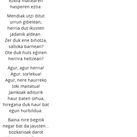
ezkila maitearen
hasperen eztia.
Mendiak utzi ditut
urrun gibelean;
herria dut ikusten
jadanik aldean.
Zer duk ene bihotza,
saltoka barnean?
Ote duk huts eginen
herrira heltzean?
Agur, agur herria!
Agur, sorlekua!
Agur, nere haurreko
toki maitatua!
Jainkoak aditurik
haur baten oihua,
hiregana duk haur bat
egun hurbildua.
Baina nire begitik
negar bat da jausten...
bozkarioak darot