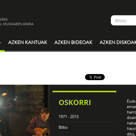
AREN
L MUSIKAREN ATARIA
AZKEN KANTUAK
AZKEN BIDEOAK
AZKEN DISKOA
OSKORRI
Euska
eman
harro
1971 - 2015
doan
naba
Bilbo
haur
ditu,