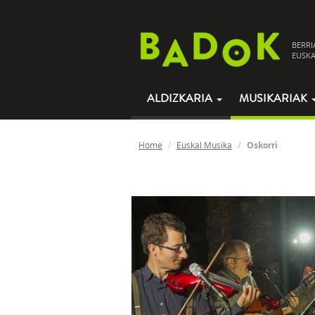
BERRI
EUSKA
ALDIZKARIA
MUSIKARIAK
Home
Euskal Musika
Oskorri