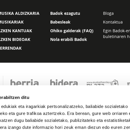
USIKA ALDIZKARIA
Badok ezagutu
Bloga
MUSIKARIAK
Babesleak
Kontaktua
AZKEN KANTUAK
Ohiko galderak (FAQ)
Egin Badok-e
buletinaren h
AZKEN BIDEOAK
Nola erabili Badok
ZERRENDAK
rabiltzen ditu
 edukiak eta iragarkiak pertsonalizatzeko, baliabide sozialetako
eko eta gure trafikoa aztertzeko. Era berean, gure web orriaren e
atzen dugu baliabide sozialetako, publizitateko eta estatistiketa
kera izango dute informazio hori zeuk eman diezun edo euren zerb
Lege oharra
Pribatutasuna
Cookie politika